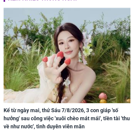
Kể từ ngày mai, thứ Sáu 7/8/2026, 3 con giáp 'số
hưởng' sau công việc 'xuôi chèo mát mái', tiền tài 'thu
về như nước', tình duyên viên mãn