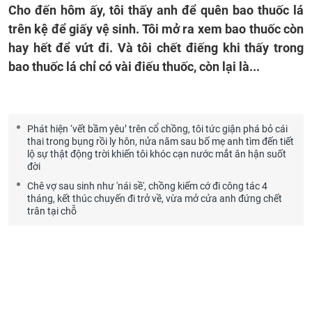
Cho đến hôm ấy, tôi thấy anh để quên bao thuốc lá
trên kệ để giấy vệ sinh. Tôi mở ra xem bao thuốc còn
hay hết để vứt đi. Và tôi chết điếng khi thấy trong
bao thuốc lá chỉ có vài điếu thuốc, còn lại là...
Phát hiện ‘vết bầm yêu’ trên cổ chồng, tôi tức giận phá bỏ cái
thai trong bụng rồi ly hôn, nửa năm sau bố mẹ anh tìm đến tiết
lộ sự thật động trời khiến tôi khóc cạn nước mắt ân hận suốt
đời
Chê vợ sau sinh như 'nái sề', chồng kiếm cớ đi công tác 4
tháng, kết thúc chuyến đi trở về, vừa mở cửa anh đứng chết
trân tại chỗ