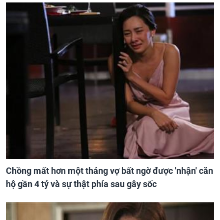
Chồng mất hơn một tháng vợ bất ngờ được 'nhận' căn
hộ gần 4 tỷ và sự thật phía sau gây sốc