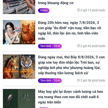
trong khoang động cơ
2 giờ 13 phút trước
Video
Đúng 20h hôm nay, ngày 7/8/2026, 3
con giáp "đu đỉnh" vận may, tiền bạc về
ngập lối, đón lộc ấm no, tình tiền viên
mãn
2 giờ 43 phút trước
Tâm linh - Tử vi
Đúng ngày mai, thứ Bảy 8/8/2026, 3 con
giáp xòe tay đón nhận lộc Trời ban, sự
nghiệp bứt phá như 'phượng hoàng lửa',
sếp thưởng tiền lương 'kếch xù'
2 giờ 58 phút trước
Tâm linh - Tử vi
Máy bay ghi lại được cảnh tượng cá heo
mẹ mang theo con non đã chết suốt 6
ngày trên biển