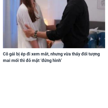
Cô gái bị ép đi xem mắt, nhưng vừa thấy đối tượng
mai mối thì đỏ mặt ‘đứng hình’