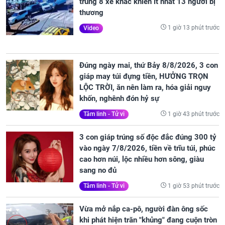
trúng 8 xe khác khiến ít nhất 13 người bị
thương
1 giờ 13 phút trước
Video
Đúng ngày mai, thứ Bảy 8/8/2026, 3 con
giáp may túi đựng tiền, HƯỞNG TRỌN
LỘC TRỜI, ăn nên làm ra, hóa giải nguy
khốn, nghênh đón hỷ sự
1 giờ 43 phút trước
Tâm linh - Tử vi
3 con giáp trúng số độc đắc đúng 300 tỷ
vào ngày 7/8/2026, tiền về trĩu túi, phúc
cao hơn núi, lộc nhiều hơn sông, giàu
sang no đủ
1 giờ 53 phút trước
Tâm linh - Tử vi
Vừa mở nắp ca-pô, người đàn ông sốc
khi phát hiện trăn "khủng" đang cuộn tròn