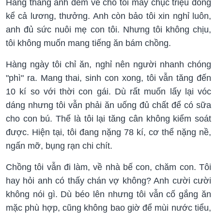
Hàng tháng anh đem về cho tôi mấy chục triệu đồng
kể cả lương, thưởng. Anh còn bảo tôi xin nghỉ luôn,
anh đủ sức nuôi mẹ con tôi. Nhưng tôi không chịu,
tôi không muốn mang tiếng ăn bám chồng.
Hàng ngày tôi chỉ ăn, nghỉ nên người nhanh chóng
"phì" ra. Mang thai, sinh con xong, tôi vẫn tăng đến
10 kí so với thời con gái. Dù rất muốn lấy lại vóc
dáng nhưng tôi vẫn phải ăn uống đủ chất để có sữa
cho con bú. Thế là tôi lại tăng cân không kiểm soát
được. Hiện tại, tôi đang nặng 78 kí, cơ thể nặng nề,
ngấn mỡ, bụng rạn chi chít.
Chồng tôi vẫn đi làm, về nhà bế con, chăm con. Tôi
hay hỏi anh có thấy chán vợ không? Anh cười cười
không nói gì. Dù béo lên nhưng tôi vẫn cố gắng ăn
mặc phù hợp, cũng không bao giờ để mùi nước tiểu,