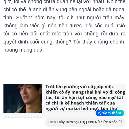
giờ, tôi và chồng chưa quan hệ lại với nhau. Như thế
chỉ có thể là anh đi ăn vụng bên ngoài hoặc đã ngoại
tình. Suốt 2 hôm nay, tôi cứ như người trên mây,
không làm việc gì nên hồn được. Tôi sốc quá. Giờ
tôi có nên đối chất một trận với chồng rồi đưa ra
quyết định cuối cùng không? Tôi thấy chông chênh,
hoang mang quá.
Trót lên giường với cô giúp việc
khiến cô ấy mang thai khi vợ đi công
tác, tôi ân hận tột cùng, nào ngờ tất
cả chỉ là kế hoạch ‘thiên tài’ của
người vợ mà tôi hết mực tôn thờ
Xem thêm
Theo
Thùy Dương (TH) | Phụ Nữ Sức Khỏe