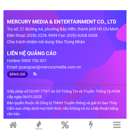
MERCURY MEDIA & ENTERTAINMENT CO., LTD
Trụ sở: 27 đường A4, phường Bảy Hiền, thành phố Hồ Chí Minh
Điện thoại: (028)-2236.9999 Fax: (028)-6268.0458
Chịu trách nhiệm nội dung: Đào Trọng Nhân
LIÊN HỆ QUẢNG CÁO
Hotline: 0909 750 307
Email:
quangcao@mercurymedia.com.vn
BẢNG GIÁ
Giấy phép số 02/GP-TTĐT do Sở Thông Tin và Truyền Thông Tp.HCM
cấp ngày 06/01/2025
Bản quyền thuộc về Công ty TNHH Truyền thông và giải trí Sao Thủy.
Cấm sao chép dưới mọi hình thức nếu không có sự chấp thuận bằng
văn bản.