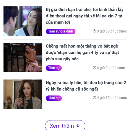
Bị gia đình bạn trai chê, tôi bình thản lấy
điện thoại gọi ngay tài xế lái xe xịn 7 tỷ
của mình tới
3 giờ 50 phút trước
Tâm sự gia đình
Chồng mất hơn một tháng vợ bất ngờ
được 'nhận' căn hộ gần 4 tỷ và sự thật
phía sau gây sốc
4 giờ 0 phút trước
Tâm sự
Ngày ra tòa ly hôn, tôi đeo bộ trang sức 2
tỷ khiến chồng cũ sốc ngất
4 giờ 10 phút trước
Tâm sự
Xem thêm