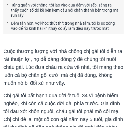
Túng quẫn với chồng, tôi lao vào qua đêm với sếp, sáng ra
thấy cuốn sổ đỏ kề bên kèm câu nói chân thành bên trong mà
run rẩy
Đêm tân hôn, vợ khóc thút thít trong nhà tắm, tôi lo sợ xông
vào để rồi kinh hãi khi thấy cô ấy làm điều này trước mặt
Cuộc thương lượng với nhà chồng chị gái tôi diễn ra
rất thuận lợi, họ dễ dàng đồng ý để chúng tôi nuôi
cháu gái. Lúc đưa cháu ra cửa về nhà, tôi mang theo
luôn cả bộ chăn gối cưới mà chị đã dùng, không
muốn nó bị đối xử như vậy.
Chị gái tôi bất hạnh qua đời ở tuổi 34 vì bệnh hiểm
nghèo, khi còn cả cuộc đời dài phía trước. Gia đình
tôi đau xót khôn nguôi, cháu gái tôi phải mồ côi mẹ.
Chị chỉ để lại một cô con gái năm nay 5 tuổi, gia đình