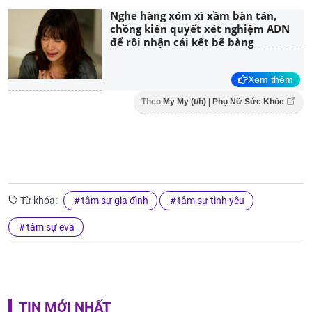
Nghe hàng xóm xì xầm bàn tán,
chồng kiên quyết xét nghiệm ADN
để rồi nhận cái kết bẽ bàng
Xem thêm
Theo
My My (t/h) | Phụ Nữ Sức Khỏe
Từ khóa:
tâm sự gia đình
tâm sự tình yêu
tâm sự eva
TIN MỚI NHẤT