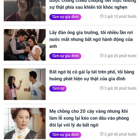
được chồng chiều chuộng hết mực nhưng
sự thật phía sau khiến tôi khóc nghẹn
3 giờ 10 phút trước
Tâm sự gia đình
Lấy đàn ông gia trưởng, tôi nhiều lần rơi
nước mắt nhưng bất ngờ hành động của
anh
3 giờ 20 phút trước
Tâm sự gia đình
Bất ngờ bị cô gái lạ tát trên phố, tôi bàng
hoàng phát hiện sự thật của gia đình
3 giờ 30 phút trước
Tâm sự
Mẹ chồng cho 20 cây vàng nhưng khi
làm lễ xong lại kéo con dâu vào phòng
đòi lại với lý do bất ngờ
3 giờ 40 phút trước
Tâm sự gia đình