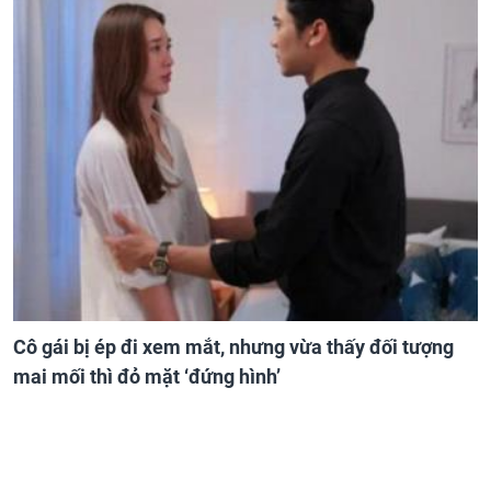
Cô gái bị ép đi xem mắt, nhưng vừa thấy đối tượng
mai mối thì đỏ mặt ‘đứng hình’