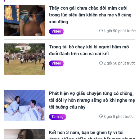
Thấy con gái chưa chào đời mỉm cười
trong lúc siêu âm khiến cha mẹ vô cùng
xúc động
1 giờ 50 phút trước
Video
Trọng tài bỏ chạy khi bị người hâm mộ
đuổi đánh trên sân và cái kết
2 giờ 50 phút trước
Video
Phát hiện vợ giấu chuyện từng có chồng,
tôi đòi ly hôn nhưng sững sờ khi nghe mẹ
tôi buông câu này
3 giờ 0 phút trước
Tâm sự
Kết hôn 3 năm, bạn bè ghen tỵ vì tôi