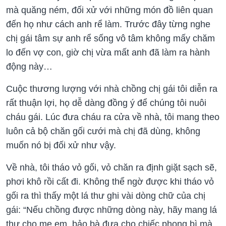
mà quăng ném, đối xử với những món đồ liên quan
đến họ như cách anh rể làm. Trước đây từng nghe
chị gái tâm sự anh rể sống vô tâm không mấy chăm
lo đến vợ con, giờ chị vừa mất anh đã làm ra hành
động này…
Cuộc thương lượng với nhà chồng chị gái tôi diễn ra
rất thuận lợi, họ dễ dàng đồng ý để chúng tôi nuôi
cháu gái. Lúc đưa cháu ra cửa về nhà, tôi mang theo
luôn cả bộ chăn gối cưới mà chị đã dùng, không
muốn nó bị đối xử như vậy.
Về nhà, tôi tháo vỏ gối, vỏ chăn ra định giặt sạch sẽ,
phơi khô rồi cất đi. Không thể ngờ được khi tháo vỏ
gối ra thì thấy một lá thư ghi vài dòng chữ của chị
gái: “Nếu chồng được những dòng này, hãy mang lá
thư cho mẹ em, bảo bà đưa cho chiếc phong bì mà