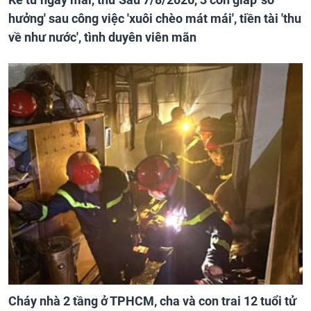
hưởng' sau công việc 'xuôi chèo mát mái', tiền tài 'thu
về như nước', tình duyên viên mãn
Cháy nhà 2 tầng ở TPHCM, cha và con trai 12 tuổi tử