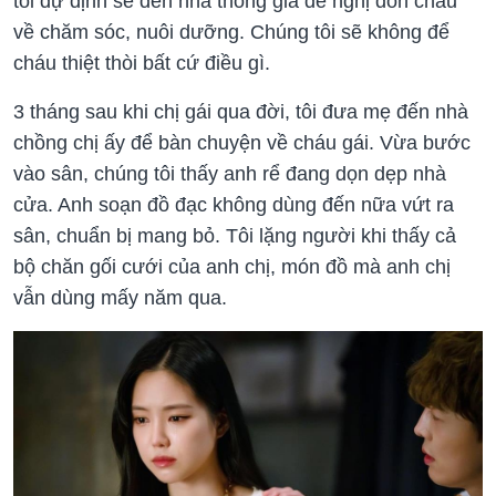
tôi dự định sẽ đến nhà thông gia đề nghị đón cháu
về chăm sóc, nuôi dưỡng. Chúng tôi sẽ không để
cháu thiệt thòi bất cứ điều gì.
3 tháng sau khi chị gái qua đời, tôi đưa mẹ đến nhà
chồng chị ấy để bàn chuyện về cháu gái. Vừa bước
vào sân, chúng tôi thấy anh rể đang dọn dẹp nhà
cửa. Anh soạn đồ đạc không dùng đến nữa vứt ra
sân, chuẩn bị mang bỏ. Tôi lặng người khi thấy cả
bộ chăn gối cưới của anh chị, món đồ mà anh chị
vẫn dùng mấy năm qua.