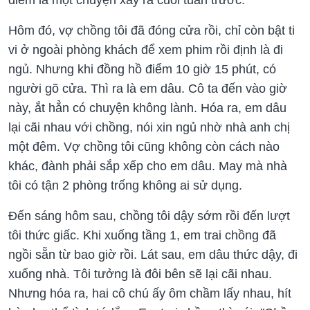
điểm là một chuyện xảy ra cuối tuần trước.
Hôm đó, vợ chồng tôi đã đóng cửa rồi, chỉ còn bật ti
vi ở ngoài phòng khách để xem phim rồi định là đi
ngủ. Nhưng khi đồng hồ điểm 10 giờ 15 phút, có
người gõ cửa. Thì ra là em dâu. Cô ta đến vào giờ
này, ắt hẳn có chuyện không lành. Hóa ra, em dâu
lại cãi nhau với chồng, nói xin ngủ nhờ nhà anh chị
một đêm. Vợ chồng tôi cũng không còn cách nào
khác, đành phải sắp xếp cho em dâu. May mà nhà
tôi có tận 2 phòng trống không ai sử dụng.
Đến sáng hôm sau, chồng tôi dậy sớm rồi đến lượt
tôi thức giấc. Khi xuống tầng 1, em trai chồng đã
ngồi sẵn từ bao giờ rồi. Lát sau, em dâu thức dậy, đi
xuống nhà. Tôi tưởng là đôi bên sẽ lại cãi nhau.
Nhưng hóa ra, hai cô chú ấy ôm chầm lấy nhau, hít