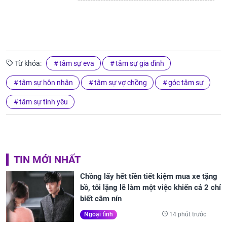
Từ khóa:
tâm sự eva
tâm sự gia đình
tâm sự hôn nhân
tâm sự vợ chồng
góc tâm sự
tâm sự tình yêu
TIN MỚI NHẤT
Chồng lấy hết tiền tiết kiệm mua xe tặng
bồ, tôi lặng lẽ làm một việc khiến cả 2 chỉ
biết câm nín
14 phút trước
Ngoại tình