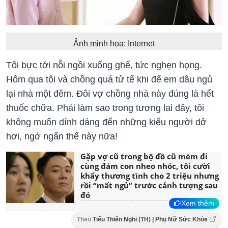
Ảnh minh họa: Internet
Tôi bực tới nỗi ngồi xuống ghế, tức nghẹn họng.
Hôm qua tôi và chồng quá tử tế khi để em dâu ngủ
lại nhà một đêm. Đôi vợ chồng nhà này đúng là hết
thuốc chữa. Phải làm sao trong tương lai đây, tôi
không muốn dính dáng đến những kiểu người dở
hơi, ngớ ngẩn thế này nữa!
Gặp vợ cũ trong bộ đồ cũ mèm đi
cùng đám con nheo nhóc, tôi cười
khẩy thương tình cho 2 triệu nhưng
rồi “mất ngủ” trước cảnh tượng sau
đó
Xem thêm
Theo
Tiểu Thiên Nghi (TH) | Phụ Nữ Sức Khỏe