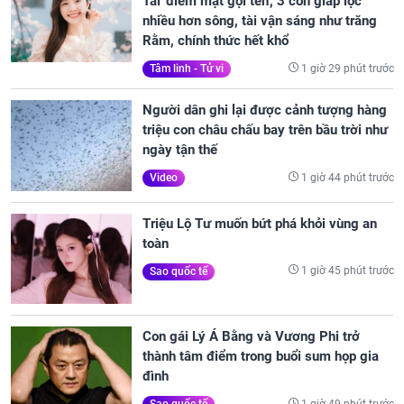
Tài 'điểm mặt gọi tên', 3 con giáp lộc
nhiều hơn sông, tài vận sáng như trăng
Rằm, chính thức hết khổ
1 giờ 29 phút trước
Tâm linh - Tử vi
Người dân ghi lại được cảnh tượng hàng
triệu con châu chấu bay trên bầu trời như
ngày tận thế
1 giờ 44 phút trước
Video
Triệu Lộ Tư muốn bứt phá khỏi vùng an
toàn
1 giờ 45 phút trước
Sao quốc tế
Con gái Lý Á Bằng và Vương Phi trở
thành tâm điểm trong buổi sum họp gia
đình
1 giờ 49 phút trước