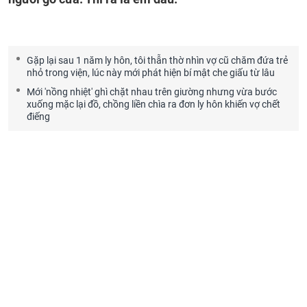
Gặp lại sau 1 năm ly hôn, tôi thẫn thờ nhìn vợ cũ chăm đứa trẻ
nhỏ trong viện, lúc này mới phát hiện bí mật che giấu từ lâu
Mới 'nồng nhiệt' ghì chặt nhau trên giường nhưng vừa bước
xuống mặc lại đồ, chồng liền chìa ra đơn ly hôn khiến vợ chết
điếng