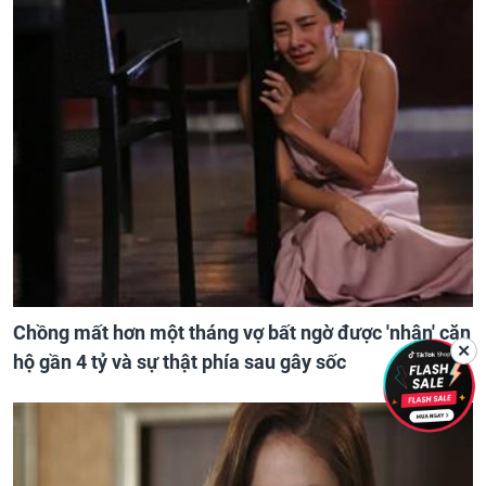
Chồng mất hơn một tháng vợ bất ngờ được 'nhận' căn
✕
hộ gần 4 tỷ và sự thật phía sau gây sốc