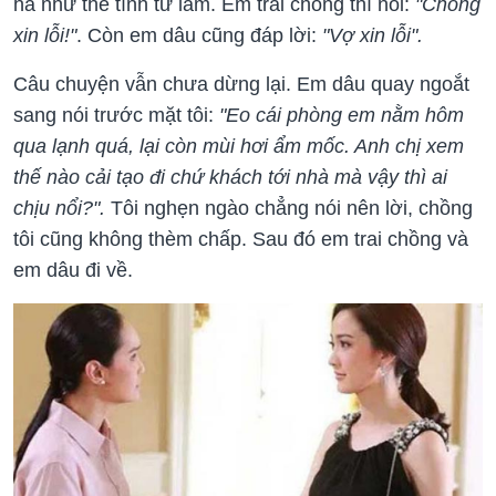
hà như thể tình tứ lắm. Em trai chồng thì nói:
"Chồng
xin lỗi!"
. Còn em dâu cũng đáp lời:
"Vợ xin lỗi".
Câu chuyện vẫn chưa dừng lại. Em dâu quay ngoắt
sang nói trước mặt tôi:
"Eo cái phòng em nằm hôm
qua lạnh quá, lại còn mùi hơi ẩm mốc. Anh chị xem
thế nào cải tạo đi chứ khách tới nhà mà vậy thì ai
chịu nổi?".
Tôi nghẹn ngào chẳng nói nên lời, chồng
tôi cũng không thèm chấp. Sau đó em trai chồng và
em dâu đi về.