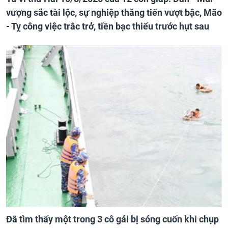
vượng sắc tài lộc, sự nghiệp thăng tiến vượt bậc, Mão
- Tỵ công việc trắc trở, tiền bạc thiếu trước hụt sau
Đã tìm thấy một trong 3 cô gái bị sóng cuốn khi chụp