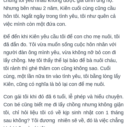
chúng tôi yêu nhau không được gia đình ủng hộ.
Nhưng bên nhau 2 năm, Kiên cuối cùng cũng cầu
hôn tôi. Ngất ngây trong tình yêu, tôi như quên cả
việc mình còn một đứa con.
Để đến khi Kiên yêu cầu tôi để con cho mẹ nuôi, tôi
đã đắn đo. Tôi vừa muốn sống cuộc hôn nhân với
người đàn ông mình yêu, vừa không nỡ bỏ con đi
lấy chồng. Mẹ tôi thấy thế lại bảo để bà nuôi cháu,
tôi rảnh thì ghé thăm con cũng không sao. Cuối
cùng, một lần nữa tin vào tình yêu, tôi bằng lòng lấy
Kiên, cũng có nghĩa là bỏ lại con để mẹ nuôi.
Con gái tôi khi đó đã 6 tuổi, lễ phép và hiểu chuyện.
Con bé cũng biết mẹ đi lấy chồng nhưng không giận
tôi, chỉ hỏi liệu tôi có về kịp sinh nhật con 1 tháng
sau không? Tôi đương nhiên sẽ về, đó là việc chẳng