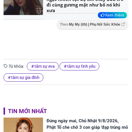
đi cùng gương mặt như bố nó khi
xưa
Xem thêm
Theo
My My (t/h) | Phụ Nữ Sức Khỏe
Từ khóa:
tâm sự eva
tâm sự tình yêu
tâm sự gia đình
TIN MỚI NHẤT
Đúng ngày mai, Chủ Nhật 9/8/2026,
Phật Tổ che chở 3 con giáp 'đạp trúng mỏ