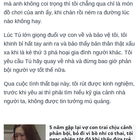
mà anh không coi trọng thì tôi chẳng qua chỉ là món
đồ chơi của anh ấy, khi chán rồi ném ra đường lúc
nào không hay.
Lúc Tú lớn giọng đuổi vợ con về và bảo vệ tôi, tôi
khinh bỉ hất tay anh ra và bảo thấy bản thân thật xấu
xa khi là kẻ thứ 3 phá hoại gia đình người khác. Tôi
yêu cầu Tú hãy quay về nhà và đừng bao giờ phản
bội người vợ tốt thế nữa.
Qua cuộc tình thất bại này, tôi rút được kinh nghiệm,
trước khi yêu ai thì phải tìm hiểu kỹ gia cảnh nhà
người ta, không được tin tưởng mù quáng.
5 năm gặp lại vợ con trai chịu cảnh
phản bội, bỏ đi vì bồ nhí có thai, tôi
ngạc nhiên tột độ khi thấy đứa trẻ