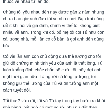
thuộc về nhau từ lần đó.
Chúng tôi yêu nhau đến nay được gần 2 năm nhưng
chưa bao giờ anh đưa tôi về nhà chơi. Bạn trai cũng
rất ít khi nói về gia đình, chính vì thế tôi không biết
nhiều về anh. Trong khi đó, bố mẹ tôi coi Tú như con
cái trong nhà, mỗi lần có cỗ bàn là gọi anh đến dùng
bữa.
Có vài lần anh còn chủ động đưa thẻ lương cho tôi
giữ để chứng minh tình yêu của anh là thật lòng. Tú
luôn khẳng định chắc chắn sẽ cưới tôi, hãy đợi anh
một thời gian nữa. Là người có lòng tự trọng, tôi
không giữ thẻ lương của Tú và tin tưởng anh một
cách tuyệt đối.
Tối thứ 7 vừa rồi, tôi và Tú tay trong tay bước ra khỏi
nhà hàng, bất ngờ có một người phụ nữ dắt theo