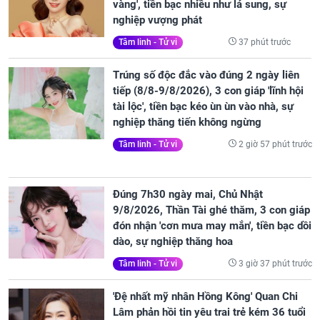
vàng', tiền bạc nhiều như lá sung, sự
nghiệp vượng phát
37 phút trước
Tâm linh - Tử vi
Trúng số độc đắc vào đúng 2 ngày liên
tiếp (8/8-9/8/2026), 3 con giáp 'lĩnh hội
tài lộc', tiền bạc kéo ùn ùn vào nhà, sự
nghiệp thăng tiến không ngừng
2 giờ 57 phút trước
Tâm linh - Tử vi
Đúng 7h30 ngày mai, Chủ Nhật
9/8/2026, Thần Tài ghé thăm, 3 con giáp
đón nhận 'cơn mưa may mắn', tiền bạc dồi
dào, sự nghiệp thăng hoa
3 giờ 37 phút trước
Tâm linh - Tử vi
'Đệ nhất mỹ nhân Hồng Kông' Quan Chi
Lâm phản hồi tin yêu trai trẻ kém 36 tuổi