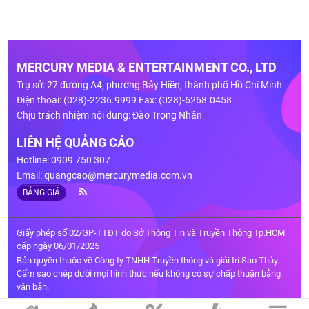
MERCURY MEDIA & ENTERTAINMENT CO., LTD
Trụ sở: 27 đường A4, phường Bảy Hiền, thành phố Hồ Chí Minh
Điện thoại: (028)-2236.9999 Fax: (028)-6268.0458
Chịu trách nhiệm nội dung: Đào Trọng Nhân
LIÊN HỆ QUẢNG CÁO
Hotline: 0909 750 307
Email:
quangcao@mercurymedia.com.vn
BẢNG GIÁ
Giấy phép số 02/GP-TTĐT do Sở Thông Tin và Truyền Thông Tp.HCM
cấp ngày 06/01/2025
Bản quyền thuộc về Công ty TNHH Truyền thông và giải trí Sao Thủy.
Cấm sao chép dưới mọi hình thức nếu không có sự chấp thuận bằng
văn bản.