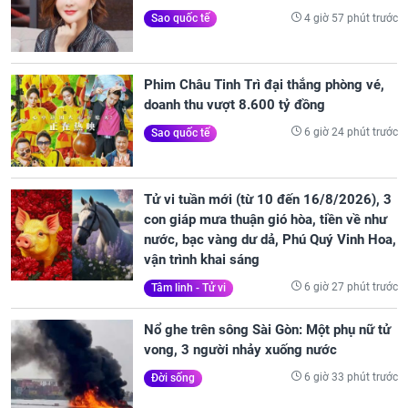
4 giờ 57 phút trước
Sao quốc tế
Phim Châu Tinh Trì đại thắng phòng vé,
doanh thu vượt 8.600 tỷ đồng
6 giờ 24 phút trước
Sao quốc tế
Tử vi tuần mới (từ 10 đến 16/8/2026), 3
con giáp mưa thuận gió hòa, tiền về như
nước, bạc vàng dư dả, Phú Quý Vinh Hoa,
vận trình khai sáng
6 giờ 27 phút trước
Tâm linh - Tử vi
Nổ ghe trên sông Sài Gòn: Một phụ nữ tử
vong, 3 người nhảy xuống nước
6 giờ 33 phút trước
Đời sống