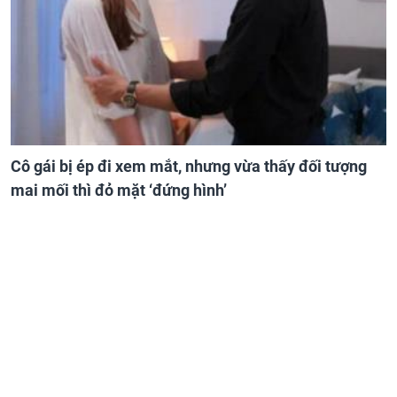
Cô gái bị ép đi xem mắt, nhưng vừa thấy đối tượng
mai mối thì đỏ mặt ‘đứng hình’