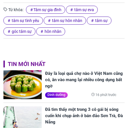
Từ khóa:
Tâm sự gia đình
tâm sự eva
tâm sự tình yêu
tâm sự hôn nhân
tâm sự
góc tâm sự
hôn nhân
TIN MỚI NHẤT
Đây là loại quả chợ nào ở Việt Nam cũng
có, ăn vào mang lại nhiều công dụng bất
ngờ
16 phút trước
Dinh dưỡng
Đã tìm thấy một trong 3 cô gái bị sóng
cuốn khi chụp ảnh ở bán đảo Sơn Trà, Đà
Nẵng