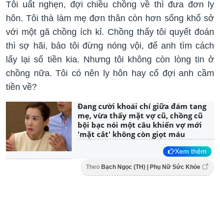
Tôi uất nghẹn, đợi chiều chồng về thì đưa đơn ly
hôn. Tôi thà làm mẹ đơn thân còn hơn sống khổ sở
với một gã chồng ích kỉ. Chồng thấy tôi quyết đoán
thì sợ hãi, bảo tôi đừng nóng vội, để anh tìm cách
lấy lại số tiền kia. Nhưng tôi không còn lòng tin ở
chồng nữa. Tôi có nên ly hôn hay cố đợi anh cầm
tiền về?
Đang cười khoái chí giữa đám tang
mẹ, vừa thấy mặt vợ cũ, chồng cũ
bội bạc nói một câu khiến vợ mới
'mặt cắt' không còn giọt máu
Xem thêm
Theo
Bạch Ngọc (TH) | Phụ Nữ Sức Khỏe