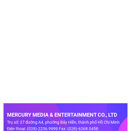
MERCURY MEDIA & ENTERTAINMENT CO., LTD
Trụ sở: 27 đường A4, phường Bảy Hiền, thành phố Hồ Chí Minh
Điện thoại: (028)-2236.9999 Fax: (028)-6268.0458