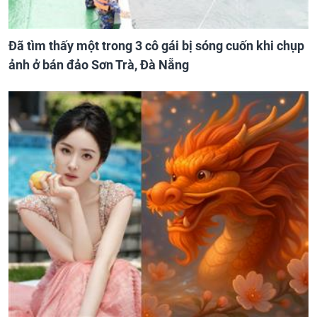
Đã tìm thấy một trong 3 cô gái bị sóng cuốn khi chụp
ảnh ở bán đảo Sơn Trà, Đà Nẵng