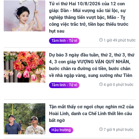
Tử vi thứ Hai 10/8/2026 của 12 con
giáp: Dần - Mùi vượng sắc tài lộc, sự
nghiệp thăng tiến vượt bậc, Mão - Tỵ
công việc trắc trở, tiền bạc thiếu trước
hụt sau
1 giờ 49 phút trước
Tâm linh - Tử vi
Dự báo 3 ngày đầu tuần, thứ 2, thứ 3, thứ
4, 3 con giáp VƯỢNG VẬN QUÝ NHÂN,
bước chân ra đường có tiền, bước chân
về nhà ngập vàng, sung sướng như Tiên
4 giờ 0 phút trước
Tâm linh - Tử vi
Tận mắt thấy cơ ngơi chục nghìn m2 của
Hoài Linh, danh ca Chế Linh thốt lên câu
bất ngờ
7 giờ 9 phút trước
Hậu trường