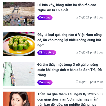
Lũ bủa vây, hàng trăm hộ dân rẻo cao
Nghệ An bị chia cắt
7 giờ 21 phút trước
Đời sống
Đây là loại quả chợ nào ở Việt Nam cũng
có, ăn vào mang lại nhiều công dụng bất
ngờ
7 giờ 43 phút trước
Dinh dưỡng
Đã tìm thấy một trong 3 cô gái bị sóng
cuốn khi chụp ảnh ở bán đảo Sơn Trà, Đà
Nẵng
8 giờ 13 phút trước
Đời sống
Thần Tài ghé thăm sau ngày 8/8/2026, 3
con giáp đón nhận 'cơn mưa may mắn',
tiền bạc dồi dào, sự nghiệp thăng hoa