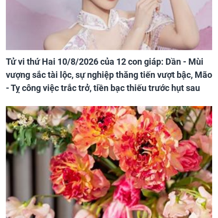
Tử vi thứ Hai 10/8/2026 của 12 con giáp: Dần - Mùi
vượng sắc tài lộc, sự nghiệp thăng tiến vượt bậc, Mão
- Tỵ công việc trắc trở, tiền bạc thiếu trước hụt sau