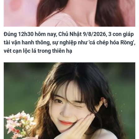
Đúng 12h30 hôm nay, Chủ Nhật 9/8/2026, 3 con giáp
tài vận hanh thông, sự nghiệp như 'cá chép hóa Rồng',
vét cạn lộc lá trong thiên hạ