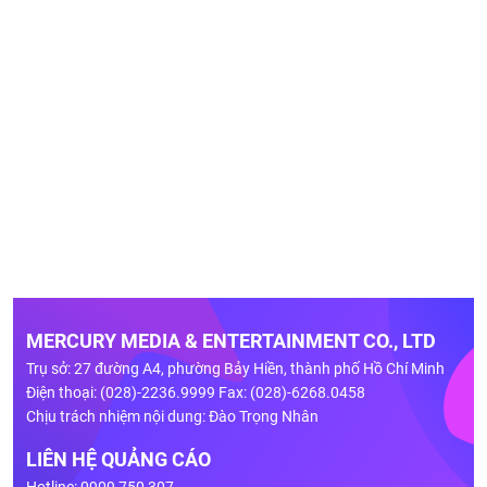
MERCURY MEDIA & ENTERTAINMENT CO., LTD
Trụ sở: 27 đường A4, phường Bảy Hiền, thành phố Hồ Chí Minh
Điện thoại: (028)-2236.9999 Fax: (028)-6268.0458
Chịu trách nhiệm nội dung: Đào Trọng Nhân
LIÊN HỆ QUẢNG CÁO