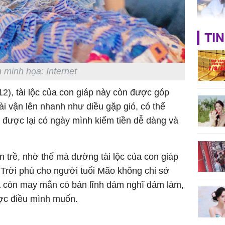
TIN
Phát hiệ
chuyện t
tôi đòi 
 minh họa: Internet
sững sờ 
tôi buôn
2), tài lộc của con giáp này còn được góp
i vận lên nhanh như diều gặp gió, có thể
 được lại có ngày mình kiếm tiền dễ dàng và
Lý Liên K
sau tin đ
cởi áo c
àn trề, nhờ thế mà đường tài lộc của con giáp
khỏe
 Trời phú cho người tuổi Mão không chỉ sở
mà còn may mắn có bản lĩnh dám nghĩ dám làm,
ợc điều mình muốn.