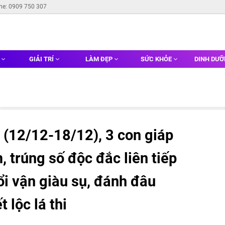
ine: 0909 750 307
G
GIẢI TRÍ
LÀM ĐẸP
SỨC KHỎE
DINH DƯ
 (12/12-18/12), 3 con giáp
, trúng số độc đắc liên tiếp
đổi vận giàu sụ, đánh đâu
 lộc lá thi