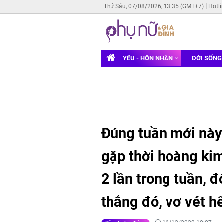
Thứ Sáu, 07/08/2026, 13:35 (GMT+7)
Hotl
YÊU - HÔN NHÂN
ĐỜI SỐN
Đúng tuần mới này
gặp thời hoàng kim
2 lần trong tuần, 
thắng đó, vơ vét hết