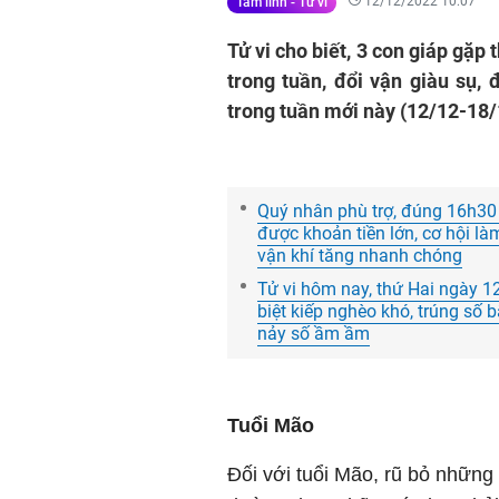
12/12/2022 10:07
Tâm linh - Tử vi
Tử vi cho biết, 3 con giáp gặp 
trong tuần, đổi vận giàu sụ, 
trong tuần mới này (12/12-18/
Quý nhân phù trợ, đúng 16h30 
được khoản tiền lớn, cơ hội làm
vận khí tăng nhanh chóng
Tử vi hôm nay, thứ Hai ngày 
biệt kiếp nghèo khó, trúng số b
nảy số ầm ầm
Tuổi Mão
Đối với tuổi Mão, rũ bỏ những