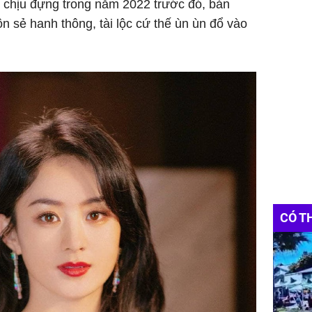
 chịu đựng trong năm 2022 trước đó, bản
n sẻ hanh thông, tài lộc cứ thế ùn ùn đổ vào
CÓ T