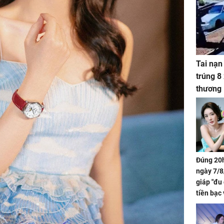
Tai nạn
trúng 8
thương
Đúng 20h
ngày 7/8
giáp "đu
tiền bạc 
đón lộc 
tiền viê