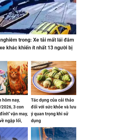
 nghiêm trong: Xe tải mất lái đâm
 xe khác khiến ít nhất 13 người bị
 hôm nay,
Tác dụng của cải thảo
/2026, 3 con
đối với sức khỏe và lưu
 đỉnh" vận may,
ý quan trọng khi sử
về ngập lối,
dụng
ấm no, tình
n mãn