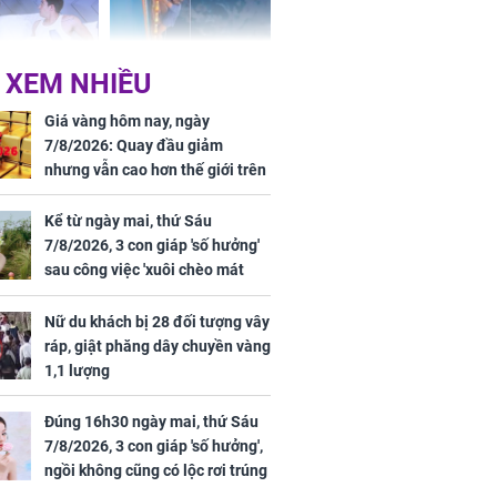
 XEM NHIỀU
n vợ giấu
Ngư dân mất tích đã
ừng có chồng,
được tìm thấy còn
Giá vàng hôm nay, ngày
ly hôn nhưng
sống sau 26 ngày lênh
7/8/2026: Quay đầu giảm
khi nghe mẹ
đênh trên biển Thái
nhưng vẫn cao hơn thế giới trên
g câu này
Bình Dương
7 triệu đồng
Kể từ ngày mai, thứ Sáu
7/8/2026, 3 con giáp 'số hưởng'
sau công việc 'xuôi chèo mát
iệt lên tiếng
mái', tiền tài 'thu về như nước',
ồn thay tim,
tình duyên viên mãn
Nữ du khách bị 28 đối tượng vây
hứng minh sức
ráp, giật phăng dây chuyền vàng
1,1 lượng
Đúng 16h30 ngày mai, thứ Sáu
7/8/2026, 3 con giáp 'số hưởng',
ngồi không cũng có lộc rơi trúng
đầu, vừa tránh được họa vừa có