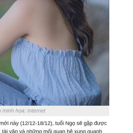
 minh họa: Internet
 mới này (12/12-18/12), tuổi Ngọ sẽ gặp được
 tài vận và những mối quan hệ xung quanh