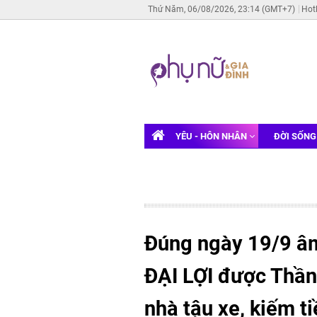
Thứ Năm, 06/08/2026, 23:14 (GMT+7)
Hot
YÊU - HÔN NHÂN
ĐỜI SỐN
Đúng ngày 19/9 âm
ĐẠI LỢI được Thần
nhà tậu xe, kiếm t