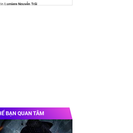
tin
Lumiere Nguyễn Trãi
ille
/alluvia-city.com
e chính thức
Vinhomes Hải Vân Bay
Chủ
Imperia Ocean City
HỂ BẠN QUAN TÂM