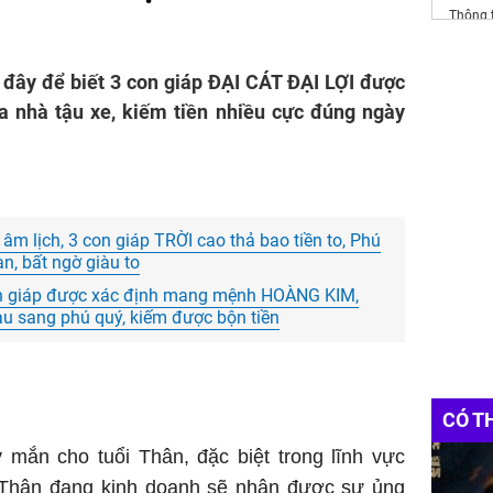
Thông 
spring v
 đây để biết 3 con giáp ĐẠI CÁT ĐẠI LỢI được
https:/
a nhà tậu xe, kiếm tiền nhiều cực đúng ngày
Websit
Đầu Tư
Dự án
 âm lịch, 3 con giáp TRỜI cao thả bao tiền to, Phú
, bất ngờ giàu to
con giáp được xác định mang mệnh HOÀNG KIM,
àu sang phú quý, kiếm được bộn tiền
CÓ T
 mắn cho tuổi Thân, đặc biệt trong lĩnh vực
 Thân đang kinh doanh sẽ nhận được sự ủng