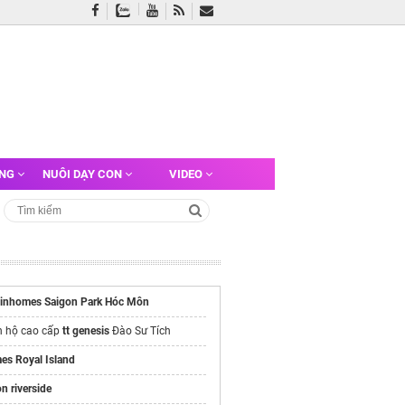
ỠNG
NUÔI DẠY CON
VIDEO
vinhomes Saigon Park Hóc Môn
n hộ cao cấp
tt genesis
Đào Sư Tích
es Royal Island
on riverside