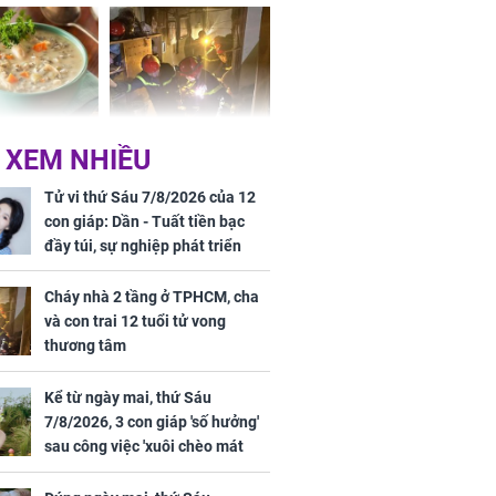
g hóa Phượng,
bách bệnh
 may mắn về
ức khỏe và
Cháy nhà 2 tầng ở
 XEM NHIỀU
 dụng đúng
TPHCM, cha và con
 hạt bình dân
trai 12 tuổi tử vong
Tử vi thứ Sáu 7/8/2026 của 12
thương tâm
con giáp: Dần - Tuất tiền bạc
đầy túi, sự nghiệp phát triển
hưng thịnh, Mão - Thân tài lộc
ảm đạm, mọi sự khó thành công
Cháy nhà 2 tầng ở TPHCM, cha
mỹ mãn
và con trai 12 tuổi tử vong
ng nam diễn
thương tâm
 ngữ gây phản
c khi than
Kể từ ngày mai, thứ Sáu
7/8/2026, 3 con giáp 'số hưởng'
sau công việc 'xuôi chèo mát
mái', tiền tài 'thu về như nước',
tình duyên viên mãn