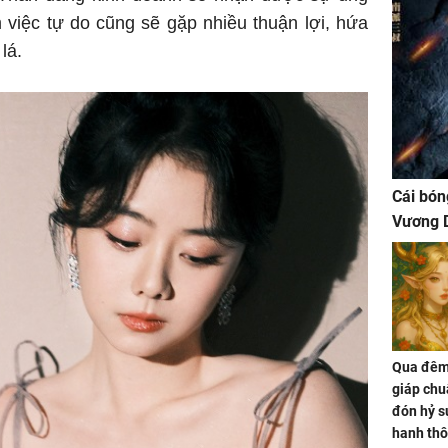
m việc tự do cũng sẽ gặp nhiều thuận lợi, hứa
lá.
Cái bón
Vương D
Qua đêm 
giáp chu
đón hỷ sự
hanh thô