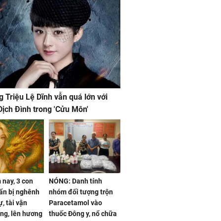
g Triệu Lệ Dĩnh vẫn quá lớn với
ịch Đình trong 'Cửu Môn'
nay, 3 con
NÓNG: Danh tính
ẩn bị nghênh
nhóm đối tượng trộn
, tài vận
Paracetamol vào
ng, lên hương
thuốc Đông y, nổ chữa