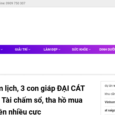
line: 0909 750 307
G
GIẢI TRÍ
LÀM ĐẸP
SỨC KHỎE
DINH DƯ
 lịch, 3 con giáp ĐẠI CÁT
dự án
khu că
 Tài chấm sổ, tha hồ mua
Vinhom
iền nhiều cực
at saig