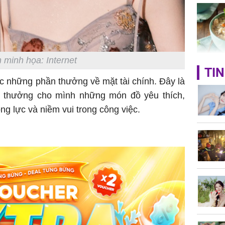
hóa Rồn
gom hết
nhà
 minh họa: Internet
Giá trị s
TIN
cách sử
c những phần thưởng về mặt tài chính. Đây là
của loại
ự thưởng cho mình những món đồ yêu thích,
g lực và niềm vui trong công việc.
Chân du
viên Hoa
ứng ngượ
nghèo