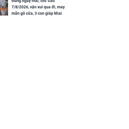
Đúng ngày mai, thứ Sáu
7/8/2026, vận xui qua đi, may
mắn gõ cửa, 3 con giáp khai
thông vận mệnh, tiền nhiều vô
kể, phước lộc đầy nhà, trúng số
độc đắc