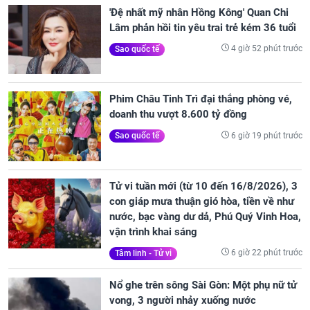
'Đệ nhất mỹ nhân Hồng Kông' Quan Chi
Lâm phản hồi tin yêu trai trẻ kém 36 tuổi
4 giờ 52 phút trước
Sao quốc tế
Phim Châu Tinh Trì đại thắng phòng vé,
doanh thu vượt 8.600 tỷ đồng
6 giờ 19 phút trước
Sao quốc tế
Tử vi tuần mới (từ 10 đến 16/8/2026), 3
con giáp mưa thuận gió hòa, tiền về như
nước, bạc vàng dư dả, Phú Quý Vinh Hoa,
vận trình khai sáng
6 giờ 22 phút trước
Tâm linh - Tử vi
Nổ ghe trên sông Sài Gòn: Một phụ nữ tử
vong, 3 người nhảy xuống nước