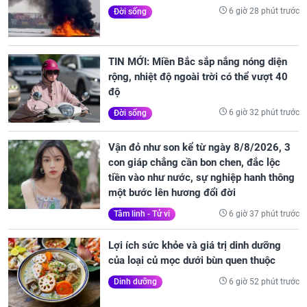
6 giờ 28 phút trước
Đời sống
TIN MỚI: Miền Bắc sắp nắng nóng diện
rộng, nhiệt độ ngoài trời có thể vượt 40
độ
6 giờ 32 phút trước
Đời sống
Vận đỏ như son kể từ ngày 8/8/2026, 3
con giáp chẳng cần bon chen, đắc lộc
tiền vào như nước, sự nghiệp hanh thông
một bước lên hương đổi đời
6 giờ 37 phút trước
Tâm linh - Tử vi
Lợi ích sức khỏe và giá trị dinh dưỡng
của loại củ mọc dưới bùn quen thuộc
6 giờ 52 phút trước
Dinh dưỡng