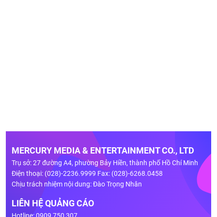
MERCURY MEDIA & ENTERTAINMENT CO., LTD
Trụ sở: 27 đường A4, phường Bảy Hiền, thành phố Hồ Chí Minh
Điện thoại: (028)-2236.9999 Fax: (028)-6268.0458
Chịu trách nhiệm nội dung: Đào Trọng Nhân
LIÊN HỆ QUẢNG CÁO
Hotline: 0909 750 307