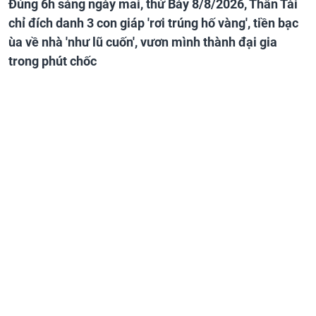
Đúng 6h sáng ngày mai, thứ Bảy 8/8/2026, Thần Tài
chỉ đích danh 3 con giáp 'rơi trúng hố vàng', tiền bạc
ùa về nhà 'như lũ cuốn', vươn mình thành đại gia
trong phút chốc