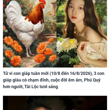
Tử vi con giáp tuần mới (10/8 đến 16/8/2026), 3 con
giáp giàu có chạm đỉnh, cuộc đời êm ấm, Phú Quý
hơn người, Tài Lộc tươi sáng