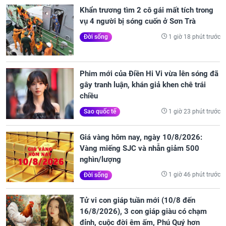
Khẩn trương tìm 2 cô gái mất tích trong
vụ 4 người bị sóng cuốn ở Sơn Trà
1 giờ 18 phút trước
Đời sống
Phim mới của Điền Hi Vi vừa lên sóng đã
gây tranh luận, khán giả khen chê trái
chiều
1 giờ 23 phút trước
Sao quốc tế
Giá vàng hôm nay, ngày 10/8/2026:
Vàng miếng SJC và nhẫn giảm 500
nghìn/lượng
1 giờ 46 phút trước
Đời sống
Tử vi con giáp tuần mới (10/8 đến
16/8/2026), 3 con giáp giàu có chạm
đỉnh, cuộc đời êm ấm, Phú Quý hơn