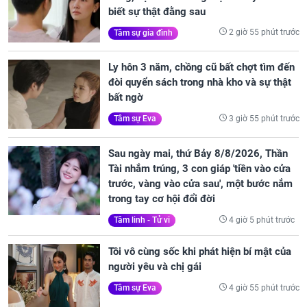
biết sự thật đằng sau
2 giờ 55 phút trước
Tâm sự gia đình
Ly hôn 3 năm, chồng cũ bất chợt tìm đến
đòi quyển sách trong nhà kho và sự thật
bất ngờ
3 giờ 55 phút trước
Tâm sự Eva
Sau ngày mai, thứ Bảy 8/8/2026, Thần
Tài nhắm trúng, 3 con giáp 'tiền vào cửa
trước, vàng vào cửa sau', một bước nắm
trong tay cơ hội đổi đời
4 giờ 5 phút trước
Tâm linh - Tử vi
Tôi vô cùng sốc khi phát hiện bí mật của
người yêu và chị gái
4 giờ 55 phút trước
Tâm sự Eva