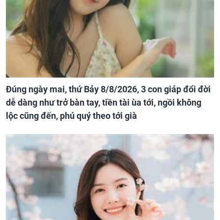
Đúng ngày mai, thứ Bảy 8/8/2026, 3 con giáp đổi đời
dễ dàng như trở bàn tay, tiền tài ùa tới, ngồi không
lộc cũng đến, phú quý theo tới già