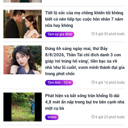
Tiết lộ sốc của mẹ chồng khiến tôi không
biết có nên tiếp tục cuộc hôn nhân 7 năm
nữa hay không
5 giờ 55 phút trước
Tâm sự gia đình
Đúng 6h sáng ngày mai, thứ Bảy
8/8/2026, Thần Tài chỉ đích danh 3 con
giáp 'rơi trúng hố vàng', tiền bạc ùa về
nhà 'như lũ cuốn', vươn mình thành đại gia
trong phút chốc
6 giờ 10 phút trước
Tâm linh - Tử vi
Phát hiện và bắt sống trăn khổng lồ dài
4,8 mét ẩn nấp trong bụi tre bên cạnh nhà
một cụ bà
6 giờ 25 phút trước
Video