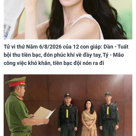
Tử vi thứ Năm 6/8/2026 của 12 con giáp: Dần - Tuất
bội thu tiền bạc, đón phúc khí về đầy tay, Tý - Mão
công việc khó khăn, tiền bạc đội nón ra đi