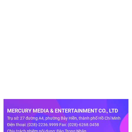
MERCURY MEDIA & ENTERTAINMENT CO., LTD
Trụ sở: 27 đường A4, phường Bảy Hiền, thành phố Hồ Chí Minh
Điện thoại: (028)-2236.9999 Fax: (028)-6268.0458
Chịu trách nhiệm nội dung: Đào Trọng Nhân