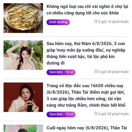
Không ngờ loại rau chỉ vài nghìn ở chợ lại
có nhiều công dụng tốt cho sức khỏe
3 giờ 10 phút trước
Dinh dưỡng
Sau hôm nay, thứ Năm 6/8/2026, 3 con
giáp 'may mắn ập xuống đầu', sự nghiệp
thăng tiến vượt bậc, tài lộc phủ kín
đường đi
3 giờ 20 phút trước
Tâm linh - Tử vi
Trúng số độc đắc sau 16h30 chiều nay
(6/8/2026), Thần Tài 'điểm mặt gọi tên',
3 con giáp lộc nhiều hơn sông, tài vận
sáng như trăng Rằm, chính thức hết khổ
3 giờ 55 phút trước
Tâm linh - Tử vi
Cuối ngày hôm nay (6/8/2026), Thần Tài