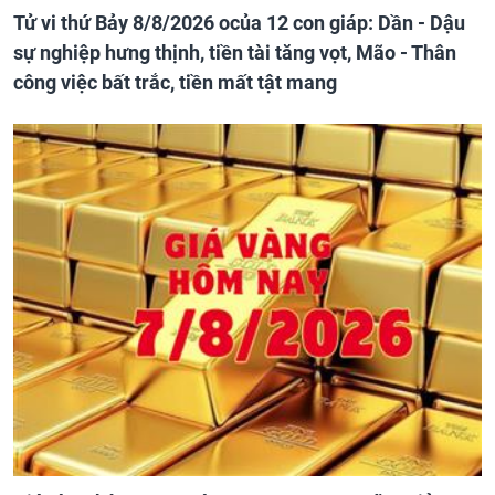
Tử vi thứ Bảy 8/8/2026 ocủa 12 con giáp: Dần - Dậu
sự nghiệp hưng thịnh, tiền tài tăng vọt, Mão - Thân
công việc bất trắc, tiền mất tật mang