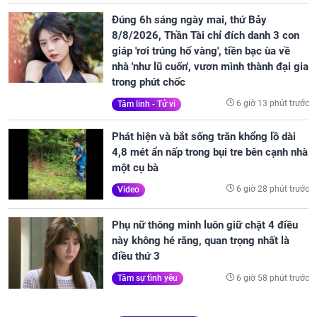
Đúng 6h sáng ngày mai, thứ Bảy
8/8/2026, Thần Tài chỉ đích danh 3 con
giáp 'rơi trúng hố vàng', tiền bạc ùa về
nhà 'như lũ cuốn', vươn mình thành đại gia
trong phút chốc
6 giờ 13 phút trước
Tâm linh - Tử vi
Phát hiện và bắt sống trăn khổng lồ dài
4,8 mét ẩn nấp trong bụi tre bên cạnh nhà
một cụ bà
6 giờ 28 phút trước
Video
Phụ nữ thông minh luôn giữ chặt 4 điều
này không hé răng, quan trọng nhất là
điều thứ 3
6 giờ 58 phút trước
Tâm sự tình yêu