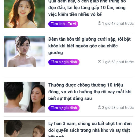
Qua đêm nay, 3 con giáp nhờ trúng số
độc đắc, tài lộc tăng gấp 10 lần, công
việc kiếm tiền nhiều vô kể
1 giờ 47 phút trước
Tâm linh - Tử vi
Đêm tân hôn thì giường cưới sập, tôi bật
khóc khi biết nguồn gốc của chiếc
giường
1 giờ 58 phút trước
Tâm sự gia đình
Thường được chồng thường 10 triệu
đồng, vợ vô tư hưởng thụ rồi cay mắt khi
biết sự thật đằng sau
2 giờ 58 phút trước
Tâm sự gia đình
Ly hôn 3 năm, chồng cũ bất chợt tìm đến
đòi quyển sách trong nhà kho và sự thật
bất ngờ