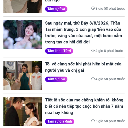
3 giờ 58 phút trước
Tâm sự Eva
Sau ngày mai, thứ Bảy 8/8/2026, Thần
Tài nhắm trúng, 3 con giáp 'tiền vào cửa
trước, vàng vào cửa sau', một bước nắm
trong tay cơ hội đổi đời
4 giờ 8 phút trước
Tâm linh - Tử vi
Tôi vô cùng sốc khi phát hiện bí mật của
người yêu và chị gái
4 giờ 58 phút trước
Tâm sự Eva
Tiết lộ sốc của mẹ chồng khiến tôi không
biết có nên tiếp tục cuộc hôn nhân 7 năm
nữa hay không
5 giờ 58 phút trước
Tâm sự gia đình