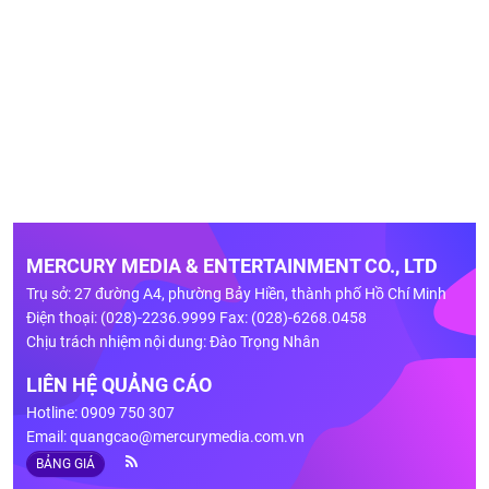
MERCURY MEDIA & ENTERTAINMENT CO., LTD
Trụ sở: 27 đường A4, phường Bảy Hiền, thành phố Hồ Chí Minh
Điện thoại: (028)-2236.9999 Fax: (028)-6268.0458
Chịu trách nhiệm nội dung: Đào Trọng Nhân
LIÊN HỆ QUẢNG CÁO
Hotline: 0909 750 307
Email:
quangcao@mercurymedia.com.vn
BẢNG GIÁ