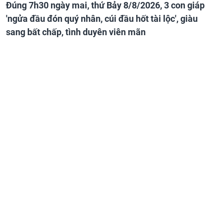
Đúng 7h30 ngày mai, thứ Bảy 8/8/2026, 3 con giáp
'ngửa đầu đón quý nhân, cúi đầu hốt tài lộc', giàu
sang bất chấp, tình duyên viên mãn