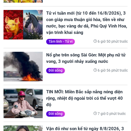
Tử vi tuần mới (từ 10 đến 16/8/2026), 3
con giáp mưa thuận gió hòa, tiền về như
nước, bạc vàng dư dả, Phú Quý Vinh Hoa,
vận trình khai sáng
6 giờ 50 phút trước
Tâm linh - Tử vi
Nổ ghe trên sông Sài Gòn: Một phụ nữ tử
vong, 3 người nhảy xuống nước
6 giờ 56 phút trước
Đời sống
TIN MỚI: Miền Bắc sắp nắng nóng diện
rộng, nhiệt độ ngoài trời có thể vượt 40
độ
7 giờ 0 phút trước
Đời sống
Vận đỏ như son kể từ ngày 8/8/2026, 3