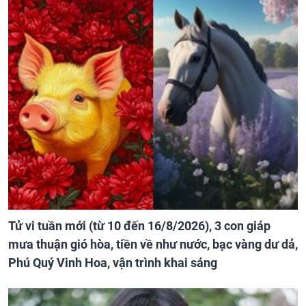
Tử vi tuần mới (từ 10 đến 16/8/2026), 3 con giáp
mưa thuận gió hòa, tiền về như nước, bạc vàng dư dả,
Phú Quý Vinh Hoa, vận trình khai sáng