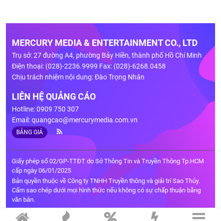
MERCURY MEDIA & ENTERTAINMENT CO., LTD
Trụ sở: 27 đường A4, phường Bảy Hiền, thành phố Hồ Chí Minh
Điện thoại: (028)-2236.9999 Fax: (028)-6268.0458
Chịu trách nhiệm nội dung: Đào Trọng Nhân
LIÊN HỆ QUẢNG CÁO
Hotline: 0909 750 307
Email:
quangcao@mercurymedia.com.vn
BẢNG GIÁ
Giấy phép số 02/GP-TTĐT do Sở Thông Tin và Truyền Thông Tp.HCM
cấp ngày 06/01/2025
Bản quyền thuộc về Công ty TNHH Truyền thông và giải trí Sao Thủy.
Cấm sao chép dưới mọi hình thức nếu không có sự chấp thuận bằng
văn bản.