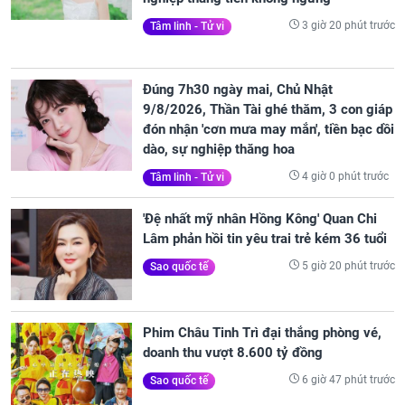
3 giờ 20 phút trước
Tâm linh - Tử vi
Đúng 7h30 ngày mai, Chủ Nhật
9/8/2026, Thần Tài ghé thăm, 3 con giáp
đón nhận 'cơn mưa may mắn', tiền bạc dồi
dào, sự nghiệp thăng hoa
4 giờ 0 phút trước
Tâm linh - Tử vi
'Đệ nhất mỹ nhân Hồng Kông' Quan Chi
Lâm phản hồi tin yêu trai trẻ kém 36 tuổi
5 giờ 20 phút trước
Sao quốc tế
Phim Châu Tinh Trì đại thắng phòng vé,
doanh thu vượt 8.600 tỷ đồng
6 giờ 47 phút trước
Sao quốc tế