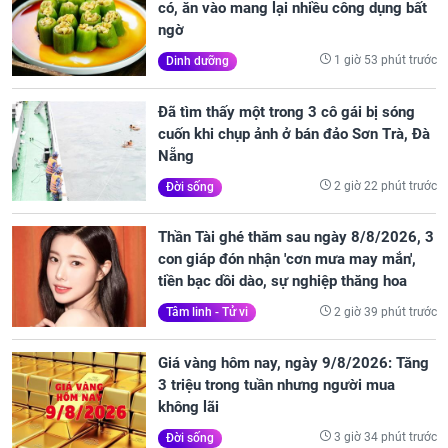
có, ăn vào mang lại nhiều công dụng bất
ngờ
1 giờ 53 phút trước
Dinh dưỡng
Đã tìm thấy một trong 3 cô gái bị sóng
cuốn khi chụp ảnh ở bán đảo Sơn Trà, Đà
Nẵng
2 giờ 22 phút trước
Đời sống
Thần Tài ghé thăm sau ngày 8/8/2026, 3
con giáp đón nhận 'cơn mưa may mắn',
tiền bạc dồi dào, sự nghiệp thăng hoa
2 giờ 39 phút trước
Tâm linh - Tử vi
Giá vàng hôm nay, ngày 9/8/2026: Tăng
3 triệu trong tuần nhưng người mua
không lãi
3 giờ 34 phút trước
Đời sống