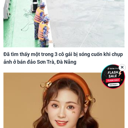
Đã tìm thấy một trong 3 cô gái bị sóng cuốn khi chụp
ảnh ở bán đảo Sơn Trà, Đà Nẵng
✕