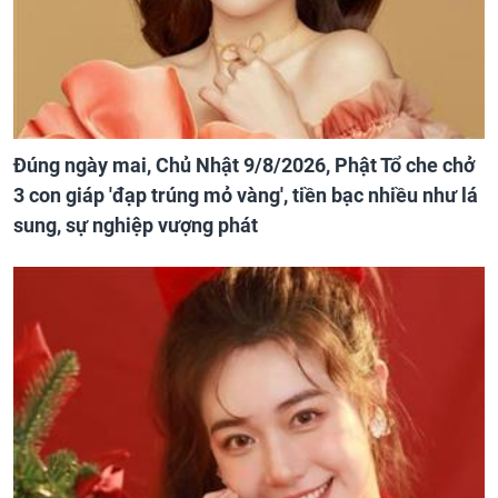
Đúng ngày mai, Chủ Nhật 9/8/2026, Phật Tổ che chở
3 con giáp 'đạp trúng mỏ vàng', tiền bạc nhiều như lá
sung, sự nghiệp vượng phát