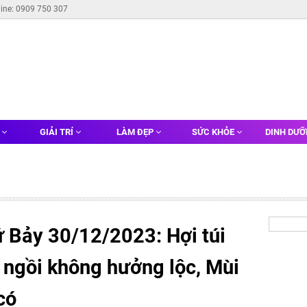
line: 0909 750 307
G
GIẢI TRÍ
LÀM ĐẸP
SỨC KHỎE
DINH DƯ
ứ Bảy 30/12/2023: Hợi túi
ọ ngồi không hưởng lộc, Mùi
có