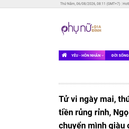
Thứ Năm, 06/08/2026, 08:11 (GMT+7)
Hot
YÊU - HÔN NHÂN
ĐỜI SỐN
Tử vi ngày mai, th
tiền rủng rỉnh, Ng
chuyển mình giàu 