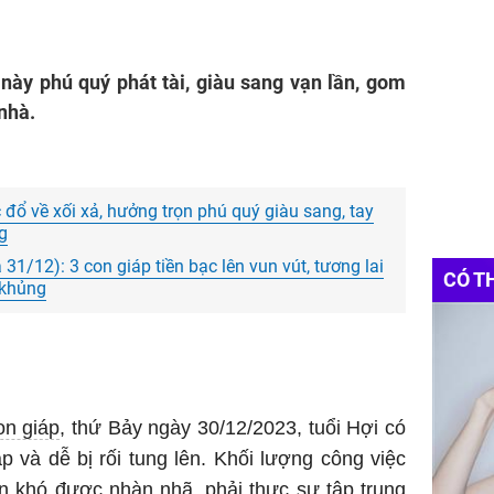
i này phú quý phát tài, giàu sang vạn lần, gom
nhà.
c đổ về xối xả, hưởng trọn phú quý giàu sang, tay
g
à 31/12): 3 con giáp tiền bạc lên vun vút, tương lai
CÓ T
 khủng
n giáp
, thứ Bảy ngày 30/12/2023, tuổi Hợi có
 và dễ bị rối tung lên. Khối lượng công việc
ên khó được nhàn nhã, phải thực sự tập trung