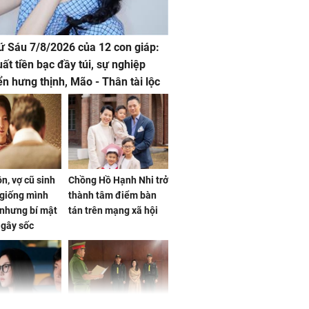
hứ Sáu 7/8/2026 của 12 con giáp:
uất tiền bạc đầy túi, sự nghiệp
iển hưng thịnh, Mão - Thân tài lộc
, mọi sự khó thành công mỹ mãn
n, vợ cũ sinh
Chồng Hồ Hạnh Nhi trở
giống mình
thành tâm điểm bàn
nhưng bí mật
tán trên mạng xã hội
 gây sốc