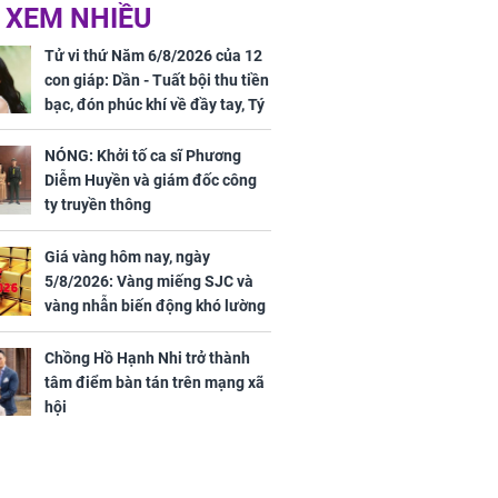
 XEM NHIỀU
 ở tuổi 20 của
NÓNG: Khởi tố ca sĩ
Vương Phi sau
Phương Diễm Huyền
Tử vi thứ Năm 6/8/2026 của 12
ẫu thuật gây
và giám đốc công ty
con giáp: Dần - Tuất bội thu tiền
truyền thông
bạc, đón phúc khí về đầy tay, Tý
- Mão công việc khó khăn, tiền
bạc đội nón ra đi
NÓNG: Khởi tố ca sĩ Phương
Diễm Huyền và giám đốc công
h nữ diễn viên
ty truyền thông
 gặp tai nạn,
u 50 mũi
Giá vàng hôm nay, ngày
5/8/2026: Vàng miếng SJC và
vàng nhẫn biến động khó lường
Chồng Hồ Hạnh Nhi trở thành
tâm điểm bàn tán trên mạng xã
hội