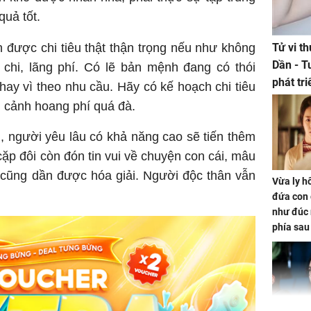
quả tốt.
n được chi tiêu thật thận trọng nếu như không
Tử vi t
Dần - T
 chi, lãng phí. Có lẽ bản mệnh đang có thói
phát tr
ay vì theo nhu cầu. Hãy có kế hoạch chi tiêu
ảm đạm
nh cảnh hoang phí quá đà.
, người yêu lâu có khả năng cao sẽ tiến thêm
ặp đôi còn đón tin vui về chuyện con cái, mâu
 cũng dần được hóa giải. Người độc thân vẫn
Vừa ly hô
đứa con 
như đúc 
phía sau