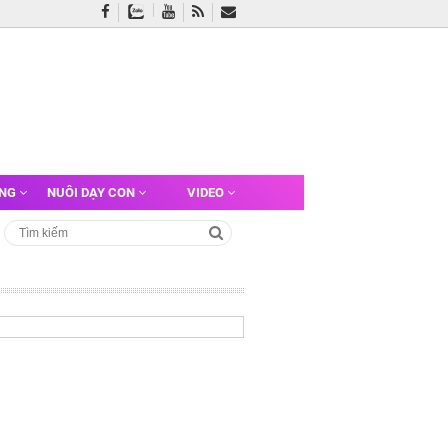
ỠNG
NUÔI DẠY CON
VIDEO