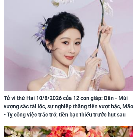
Tử vi thứ Hai 10/8/2026 của 12 con giáp: Dần - Mùi
vượng sắc tài lộc, sự nghiệp thăng tiến vượt bậc, Mão
- Tỵ công việc trắc trở, tiền bạc thiếu trước hụt sau