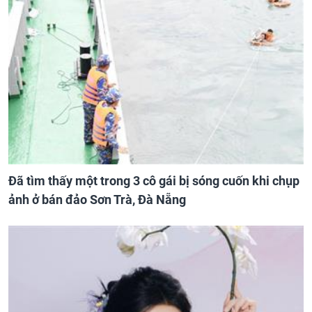
Đã tìm thấy một trong 3 cô gái bị sóng cuốn khi chụp
ảnh ở bán đảo Sơn Trà, Đà Nẵng