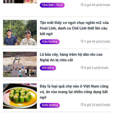
4 giờ 40 phút trước
Tâm linh - Tử vi
Tận mắt thấy cơ ngơi chục nghìn m2 của
Hoài Linh, danh ca Chế Linh thốt lên câu
bất ngờ
7 giờ 49 phút trước
Hậu trường
Lũ bủa vây, hàng trăm hộ dân rẻo cao
Nghệ An bị chia cắt
8 giờ 0 phút trước
Đời sống
Đây là loại quả chợ nào ở Việt Nam cũng
có, ăn vào mang lại nhiều công dụng bất
ngờ
8 giờ 23 phút trước
Dinh dưỡng