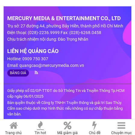
MERCURY MEDIA & ENTERTAINMENT CO., LTD
Trụ sở: 27 đường A4, phường Bảy Hiền, thành phố Hồ Chí Minh
Điện thoại: (028)-2236.9999 Fax: (028)-6268.0458
Chịu trách nhiệm nội dung: Đào Trọng Nhân
LIÊN HỆ QUẢNG CÁO
Hotline: 0909 750 307
Email:
quangcao@mercurymedia.com.vn
BẢNG GIÁ
Giấy phép số 02/GP-TTĐT do Sở Thông Tin và Truyền Thông Tp.HCM
cấp ngày 06/01/2025
Bản quyền thuộc về Công ty TNHH Truyền thông và giải trí Sao Thủy.
Cấm sao chép dưới mọi hình thức nếu không có sự chấp thuận bằng
văn bản.
Trang chủ
Tin hot
Mã giảm giá
Chủ đề
Chuyên mục