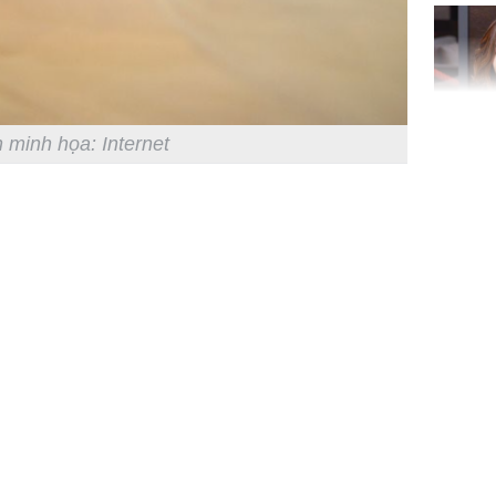
'cá chép 
cạn lộc l
hạ
 minh họa: Internet
'Đệ nhất
Kông' Q
phản hồi 
trẻ kém 
Phim Châ
đại thắn
doanh th
tỷ đồng