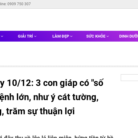
line: 0909 750 307
G
GIẢI TRÍ
LÀM ĐẸP
SỨC KHỎE
DINH DƯ
y 10/12: 3 con giáp có "số
nh lớn, như ý cát tường,
, trăm sự thuận lợi
i đây thu về lộc lá liên miên, hứng tiền từ bề