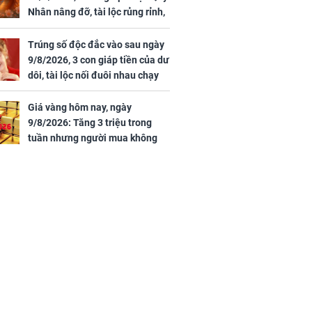
Nhân nâng đỡ, tài lộc rủng rỉnh,
yên tâm hưởng vinh hoa Phú
Quý
Trúng số độc đắc vào sau ngày
9/8/2026, 3 con giáp tiền của dư
dôi, tài lộc nối đuôi nhau chạy
vào nhà, sự nghiệp phất lên
trông thấy
Giá vàng hôm nay, ngày
9/8/2026: Tăng 3 triệu trong
tuần nhưng người mua không
lãi