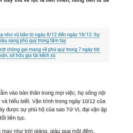
áp như vũ bão từ ngày 8/12 đến ngày 18/12: Sự
iàu sang phú quý trong tầm tay
ượt chông gai mang về phú quý trong 7 ngày tới:
 vận, sở hữu gia tài kếch xù
dẫm vào bản thân trong mọi việc, họ sống nội
i và hiểu biết. Vận trình trong ngày 10/12 của
này được sự phù hộ của sao Tử Vi, đại vận ập
ốt liên tục.
ận may như trời giáng, giàu qua một đêm,