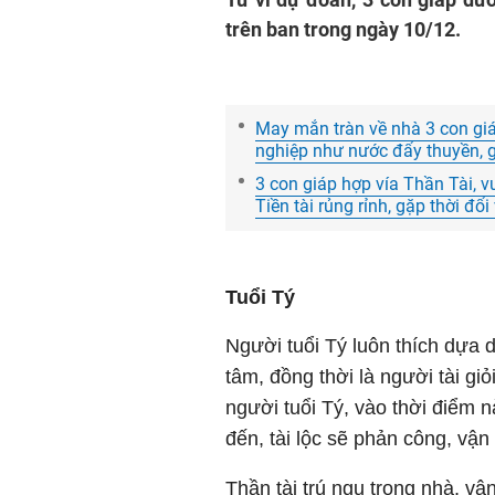
trên ban trong ngày 10/12.
May mắn tràn về nhà 3 con gi
nghiệp như nước đẩy thuyền, g
3 con giáp hợp vía Thần Tài, v
Tiền tài rủng rỉnh, gặp thời đổi
Tuổi Tý
Người tuổi Tý luôn thích dựa 
tâm, đồng thời là người tài giỏ
người tuổi Tý, vào thời điểm 
đến, tài lộc sẽ phản công, vận t
Thần tài trú ngụ trong nhà, v