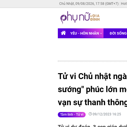
Chủ Nhật, 09/08/2026, 17:58 (GMT+7)
Hot
YÊU - HÔN NHÂN
ĐỜI SỐN
Tử vi Chủ nhật ngà
sướng" phúc lớn mệ
vạn sự thanh thông
09/12/2023 16:25
Tâm linh - Tử vi
Tử vi dự đoán, 3 con giáp dướ