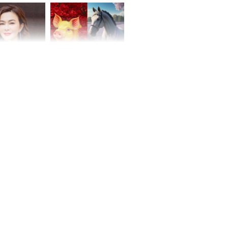
hóa Rồng', vét
á trong thiên
 mỹ nhân Hồng
Tử vi tuần mới (từ 10
uan Chi Lâm
đến 16/8/2026), 3 con
tin yêu trai
giáp mưa thuận gió
36 tuổi
hòa, tiền về như nước,
bạc vàng dư dả, Phú
Quý Vinh Hoa, vận
trình khai sáng
u Tinh Trì
g phòng vé,
u vượt 8.600