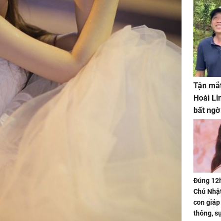
Tận mắt
Hoài Li
bất ngờ
Đúng 12
Chủ Nhật
con giáp
thông, s