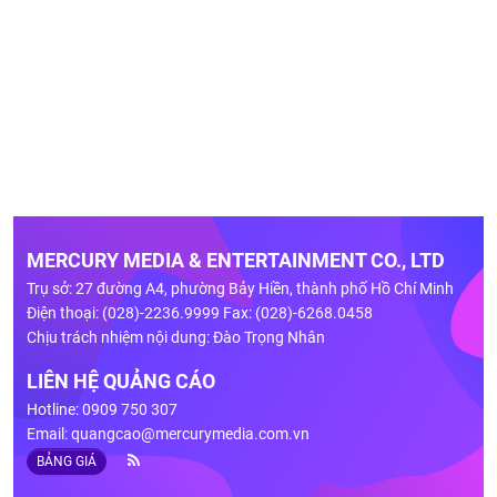
MERCURY MEDIA & ENTERTAINMENT CO., LTD
Trụ sở: 27 đường A4, phường Bảy Hiền, thành phố Hồ Chí Minh
Điện thoại: (028)-2236.9999 Fax: (028)-6268.0458
Chịu trách nhiệm nội dung: Đào Trọng Nhân
LIÊN HỆ QUẢNG CÁO
Hotline: 0909 750 307
Email:
quangcao@mercurymedia.com.vn
BẢNG GIÁ