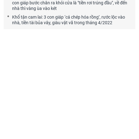
con giáp bước chân ra khỏi cửa là "tiền rơi trúng đầu", về đến
nhà thì vàng ùa vào két
Khổ tận cam lai: 3 con giáp ‘cá chép hóa rồng’, rước lộc vào
nhà, tiền tài bủa vây, giàu vật vã trong tháng 4/2022