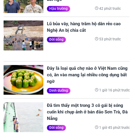
42 phút trước
Hậu trường
Lũ bủa vây, hàng trăm hộ dân rẻo cao
Nghệ An bị chia cắt
53 phút trước
Đời sống
Đây là loại quả chợ nào ở Việt Nam cũng
có, ăn vào mang lại nhiều công dụng bất
ngờ
1 giờ 16 phút trước
Dinh dưỡng
Đã tìm thấy một trong 3 cô gái bị sóng
cuốn khi chụp ảnh ở bán đảo Sơn Trà, Đà
Nẵng
1 giờ 45 phút trước
Đời sống