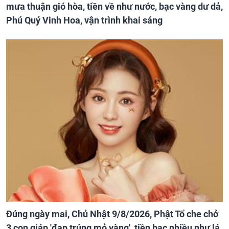
mưa thuận gió hòa, tiền về như nước, bạc vàng dư dả,
Phú Quý Vinh Hoa, vận trình khai sáng
Đúng ngày mai, Chủ Nhật 9/8/2026, Phật Tổ che chở
3 con giáp 'đạp trúng mỏ vàng', tiền bạc nhiều như lá