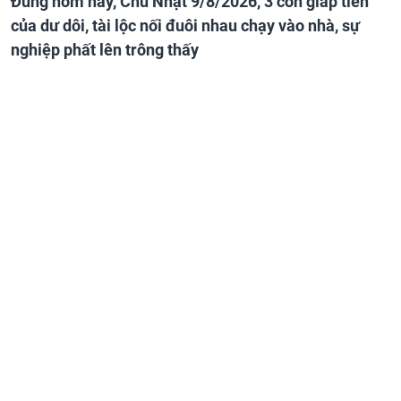
Đúng hôm nay, Chủ Nhật 9/8/2026, 3 con giáp tiền
của dư dôi, tài lộc nối đuôi nhau chạy vào nhà, sự
nghiệp phất lên trông thấy