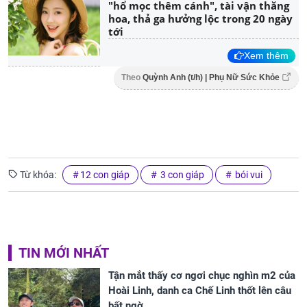
"hổ mọc thêm cánh", tài vận thăng
hoa, thả ga hưởng lộc trong 20 ngày
tới
Xem thêm
Theo
Quỳnh Anh (t/h) | Phụ Nữ Sức Khỏe
Từ khóa:
12 con giáp
3 con giáp
bói vui
TIN MỚI NHẤT
Tận mắt thấy cơ ngơi chục nghìn m2 của
Hoài Linh, danh ca Chế Linh thốt lên câu
bất ngờ