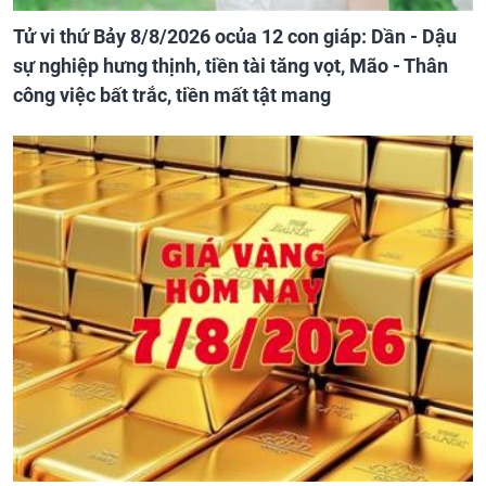
Tử vi thứ Bảy 8/8/2026 ocủa 12 con giáp: Dần - Dậu
sự nghiệp hưng thịnh, tiền tài tăng vọt, Mão - Thân
công việc bất trắc, tiền mất tật mang