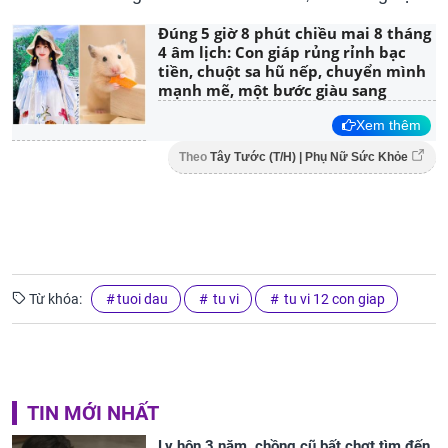
Đúng 5 giờ 8 phút chiều mai 8 tháng
4 âm lịch: Con giáp rủng rỉnh bạc
tiền, chuột sa hũ nếp, chuyển mình
mạnh mẽ, một bước giàu sang
Xem thêm
Theo
Tây Tước (T/H) | Phụ Nữ Sức Khỏe
Từ khóa:
tuoi dau
tu vi
tu vi 12 con giap
TIN MỚI NHẤT
Ly hôn 3 năm, chồng cũ bất chợt tìm đến