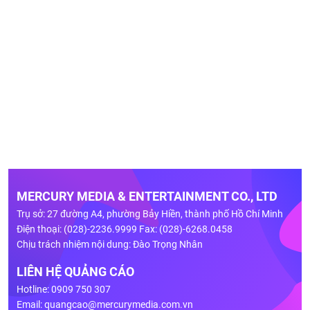
MERCURY MEDIA & ENTERTAINMENT CO., LTD
Trụ sở: 27 đường A4, phường Bảy Hiền, thành phố Hồ Chí Minh
Điện thoại: (028)-2236.9999 Fax: (028)-6268.0458
Chịu trách nhiệm nội dung: Đào Trọng Nhân
LIÊN HỆ QUẢNG CÁO
Hotline: 0909 750 307
Email:
quangcao@mercurymedia.com.vn