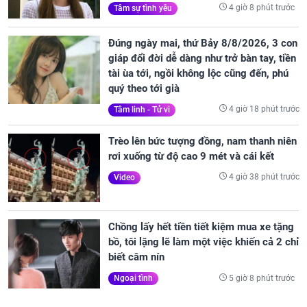
4 giờ 8 phút trước
Tâm sự tình yêu
Đúng ngày mai, thứ Bảy 8/8/2026, 3 con
giáp đổi đời dễ dàng như trở bàn tay, tiền
tài ùa tới, ngồi không lộc cũng đến, phú
quý theo tới già
4 giờ 18 phút trước
Tâm linh - Tử vi
Trèo lên bức tượng đồng, nam thanh niên
rơi xuống từ độ cao 9 mét và cái kết
4 giờ 38 phút trước
Video
Chồng lấy hết tiền tiết kiệm mua xe tặng
bồ, tôi lặng lẽ làm một việc khiến cả 2 chỉ
biết câm nín
5 giờ 8 phút trước
Ngoại tình