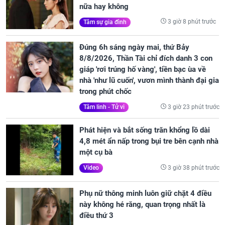
nữa hay không
3 giờ 8 phút trước
Tâm sự gia đình
Đúng 6h sáng ngày mai, thứ Bảy
8/8/2026, Thần Tài chỉ đích danh 3 con
giáp 'rơi trúng hố vàng', tiền bạc ùa về
nhà 'như lũ cuốn', vươn mình thành đại gia
trong phút chốc
3 giờ 23 phút trước
Tâm linh - Tử vi
Phát hiện và bắt sống trăn khổng lồ dài
4,8 mét ẩn nấp trong bụi tre bên cạnh nhà
một cụ bà
3 giờ 38 phút trước
Video
Phụ nữ thông minh luôn giữ chặt 4 điều
này không hé răng, quan trọng nhất là
điều thứ 3