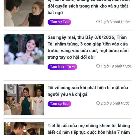
đòi quyển sách trong nhà kho và sự thật
bất ngờ
1 giờ 8 phút trước
Tâm sự Eva
Sau ngày mai, thứ Bảy 8/8/2026, Thần
Tài nhắm trúng, 3 con giáp 'tiền vào cửa
trước, vàng vào cửa sau', một bước nắm
trong tay cơ hội đổi đời
1 giờ 18 phút trước
Tâm linh - Tử vi
Tôi vô cùng sốc khi phát hiện bí mật của
người yêu và chị gái
2 giờ 8 phút trước
Tâm sự Eva
Tiết lộ sốc của mẹ chồng khiến tôi không
biết có nên tiếp tục cuộc hôn nhân 7 năm