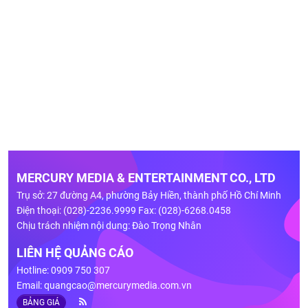
MERCURY MEDIA & ENTERTAINMENT CO., LTD
Trụ sở: 27 đường A4, phường Bảy Hiền, thành phố Hồ Chí Minh
Điện thoại: (028)-2236.9999 Fax: (028)-6268.0458
Chịu trách nhiệm nội dung: Đào Trọng Nhân
LIÊN HỆ QUẢNG CÁO
Hotline: 0909 750 307
Email:
quangcao@mercurymedia.com.vn
BẢNG GIÁ