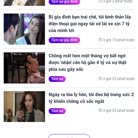
3 giờ 3 phút trước
Tâm sự gia đình
Bị gia đình bạn trai chê, tôi bình thản lấy
điện thoại gọi ngay tài xế lái xe xịn 7 tỷ
của mình tới
3 giờ 13 phút trước
Tâm sự gia đình
Chồng mất hơn một tháng vợ bất ngờ
được 'nhận' căn hộ gần 4 tỷ và sự thật
phía sau gây sốc
3 giờ 23 phút trước
Tâm sự
Ngày ra tòa ly hôn, tôi đeo bộ trang sức 2
tỷ khiến chồng cũ sốc ngất
3 giờ 33 phút trước
Tâm sự