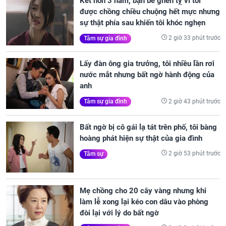
Kết hôn 3 năm, bạn bè ghen tỵ vì tôi
được chồng chiều chuộng hết mực nhưng
sự thật phía sau khiến tôi khóc nghẹn
2 giờ 33 phút trước
Tâm sự gia đình
Lấy đàn ông gia trưởng, tôi nhiều lần rơi
nước mắt nhưng bất ngờ hành động của
anh
2 giờ 43 phút trước
Tâm sự gia đình
Bất ngờ bị cô gái lạ tát trên phố, tôi bàng
hoàng phát hiện sự thật của gia đình
2 giờ 53 phút trước
Tâm sự
Mẹ chồng cho 20 cây vàng nhưng khi
làm lễ xong lại kéo con dâu vào phòng
đòi lại với lý do bất ngờ