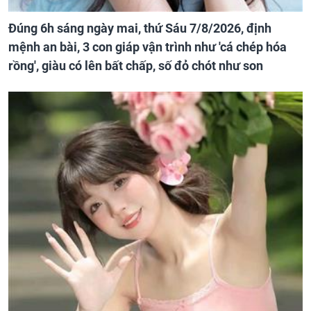
Đúng 6h sáng ngày mai, thứ Sáu 7/8/2026, định
mệnh an bài, 3 con giáp vận trình như 'cá chép hóa
rồng', giàu có lên bất chấp, số đỏ chót như son