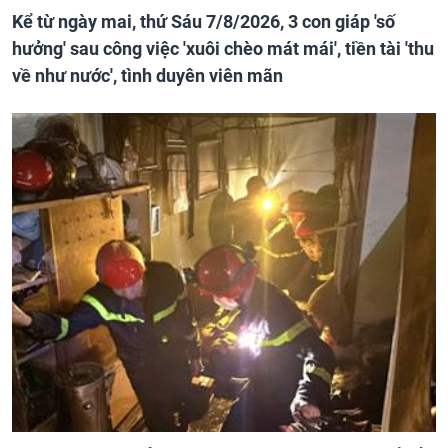
Kể từ ngày mai, thứ Sáu 7/8/2026, 3 con giáp 'số
hưởng' sau công việc 'xuôi chèo mát mái', tiền tài 'thu
về như nước', tình duyên viên mãn