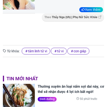
Xem thêm
Theo
Thúy Nga (t/h) | Phụ Nữ Sức Khỏe
Từ khóa:
tâm linh tử vi
tử vi
con giáp
TIN MỚI NHẤT
Thường xuyên ăn loại nấm sợi dai này, cơ
thể sẽ nhận được 4 lợi ích bất ngờ!
50 phút trước
Dinh dưỡng