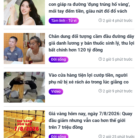
con giáp ra đường 'đụng trúng hố vàng',
mỏi tay đếm tiền, giàu nứt đố đổ vách
2 giờ 4 phút trước
Tâm linh - Tử vi
Chân dung đối tượng cầm đầu đường dây
giả danh lương y bán thuốc sinh lý, thu lợi
bất chính hơn 120 tỷ đồng
2 giờ 5 phút trước
Đời sống
Vào cửa hàng tiện lợi cướp tiền, người
phụ nữ bị xé rách áo trong lúc giằng co
2 giờ 9 phút trước
Video
Giá vàng hôm nay, ngày 7/8/2026: Quay
đầu giảm nhưng vẫn cao hơn thế giới
trên 7 triệu đồng
2 giờ 25 phút trước
Đời sống