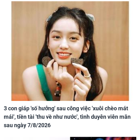
3 con giáp 'số hưởng' sau công việc 'xuôi chèo mát
mái', tiền tài 'thu về như nước', tình duyên viên mãn
sau ngày 7/8/2026