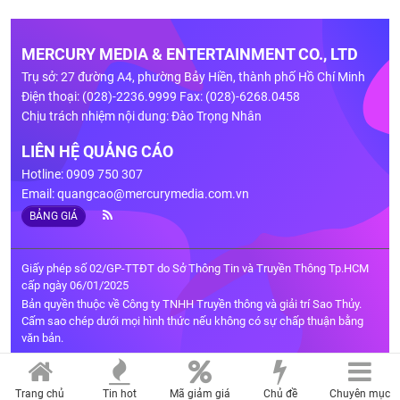
MERCURY MEDIA & ENTERTAINMENT CO., LTD
Trụ sở: 27 đường A4, phường Bảy Hiền, thành phố Hồ Chí Minh
Điện thoại: (028)-2236.9999 Fax: (028)-6268.0458
Chịu trách nhiệm nội dung: Đào Trọng Nhân
LIÊN HỆ QUẢNG CÁO
Hotline: 0909 750 307
Email:
quangcao@mercurymedia.com.vn
BẢNG GIÁ
Giấy phép số 02/GP-TTĐT do Sở Thông Tin và Truyền Thông Tp.HCM
cấp ngày 06/01/2025
Bản quyền thuộc về Công ty TNHH Truyền thông và giải trí Sao Thủy.
Cấm sao chép dưới mọi hình thức nếu không có sự chấp thuận bằng
văn bản.
Trang chủ
Tin hot
Mã giảm giá
Chủ đề
Chuyên mục