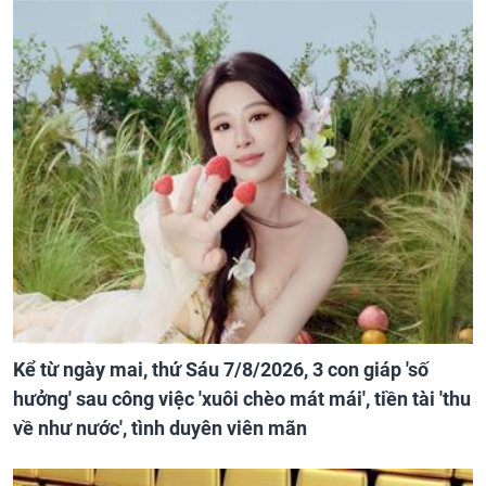
Kể từ ngày mai, thứ Sáu 7/8/2026, 3 con giáp 'số
hưởng' sau công việc 'xuôi chèo mát mái', tiền tài 'thu
về như nước', tình duyên viên mãn