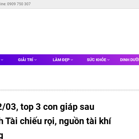
line: 0909 750 307
G
GIẢI TRÍ
LÀM ĐẸP
SỨC KHỎE
DINH DƯ
/03, top 3 con giáp sau
 Tài chiếu rọi, nguồn tài khí
g