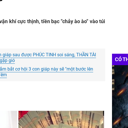
ận khí cực thịnh, tiền bạc "chảy ào ào" vào túi
on giáp sau được PHÚC TINH soi sáng, THẦN TÀI
CÓ T
gặp gió
nắm bắt cơ hội 3 con giáp này sẽ "một bước lên
 đêm