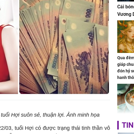
Cái bón
Vương D
Qua đêm 
giáp chu
đón hỷ sự
hanh thô
hóa Rồn
gom hết
nhà
uổi Hợi suôn sẻ, thuận lợi. Ảnh minh họa
Giá trị s
TIN
/03, tuổi Hợi có được trạng thái tinh thần vô
cách sử