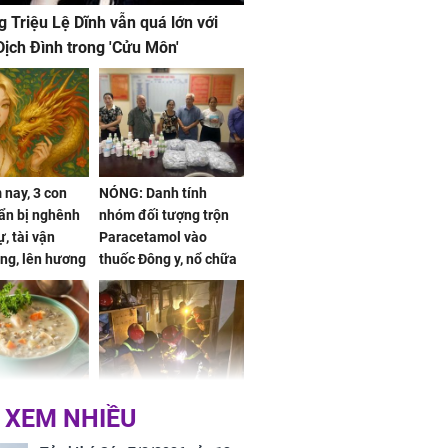
g Triệu Lệ Dĩnh vẫn quá lớn với
ịch Đình trong 'Cửu Môn'
nay, 3 con
NÓNG: Danh tính
ẩn bị nghênh
nhóm đối tượng trộn
, tài vận
Paracetamol vào
ng, lên hương
thuốc Đông y, nổ chữa
g hóa Phượng,
bách bệnh
 may mắn về
ức khỏe và
Cháy nhà 2 tầng ở
 XEM NHIỀU
 dụng đúng
TPHCM, cha và con