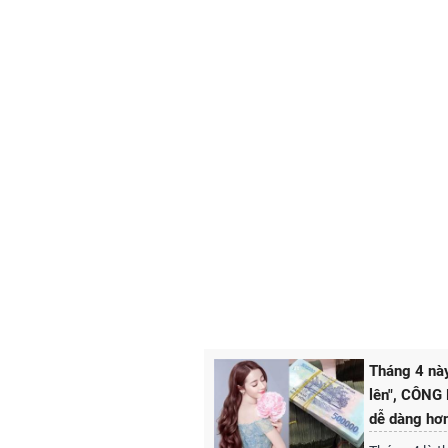
Tháng 4 này
lên", CÔNG 
dễ dàng hơn