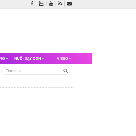
ỠNG
NUÔI DẠY CON
VIDEO