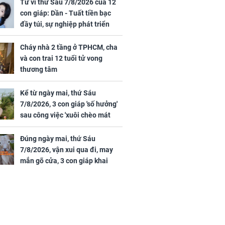
 hạt bình dân
trai 12 tuổi tử vong
Tử vi thứ Sáu 7/8/2026 của 12
thương tâm
con giáp: Dần - Tuất tiền bạc
đầy túi, sự nghiệp phát triển
hưng thịnh, Mão - Thân tài lộc
ảm đạm, mọi sự khó thành công
Cháy nhà 2 tầng ở TPHCM, cha
mỹ mãn
và con trai 12 tuổi tử vong
ng nam diễn
thương tâm
 ngữ gây phản
c khi than
Kể từ ngày mai, thứ Sáu
7/8/2026, 3 con giáp 'số hưởng'
sau công việc 'xuôi chèo mát
mái', tiền tài 'thu về như nước',
tình duyên viên mãn
Đúng ngày mai, thứ Sáu
7/8/2026, vận xui qua đi, may
mắn gõ cửa, 3 con giáp khai
thông vận mệnh, tiền nhiều vô
kể, phước lộc đầy nhà, trúng số
độc đắc