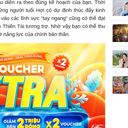
của loại
ều diễn ra theo đúng kế hoạch của bạn. Thời
ững người tuổi Hợi có dự định thúc đẩy kinh
vào các lĩnh vực “tay ngang” cũng có thể đạt
 Thiên Tài tương trợ. Nhờ vậy bạn có thể thu
ờ năng lực của chính bản thân.
Chân du
viên Hoa
ứng ngượ
nghèo