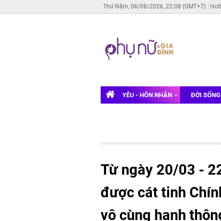
Thứ Năm, 06/08/2026, 22:08 (GMT+7)
Hot
YÊU - HÔN NHÂN
ĐỜI SỐN
Từ ngày 20/03 - 22
được cát tinh Chính
vô cùng hanh thôn