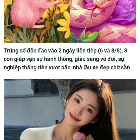
Trúng số độc đắc vào 2 ngày liên tiếp (6 và 8/8), 3
con giáp vạn sự hanh thông, giàu sang vô đối, sự
nghiệp thăng tiến vượt bậc, nhà lầu xe đẹp chờ sẵn