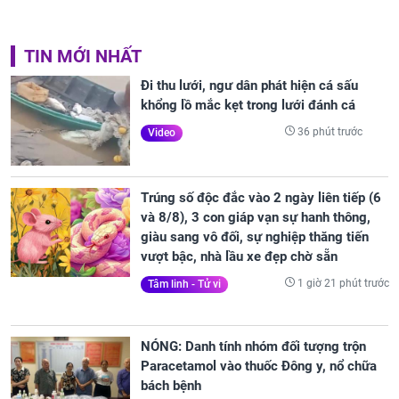
TIN MỚI NHẤT
Đi thu lưới, ngư dân phát hiện cá sấu
khổng lồ mắc kẹt trong lưới đánh cá
36 phút trước
Video
Trúng số độc đắc vào 2 ngày liên tiếp (6
và 8/8), 3 con giáp vạn sự hanh thông,
giàu sang vô đối, sự nghiệp thăng tiến
vượt bậc, nhà lầu xe đẹp chờ sẵn
1 giờ 21 phút trước
Tâm linh - Tử vi
NÓNG: Danh tính nhóm đối tượng trộn
Paracetamol vào thuốc Đông y, nổ chữa
bách bệnh