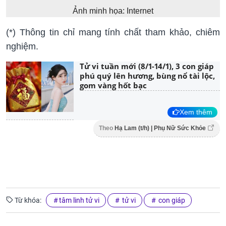
Ảnh minh họa: Internet
(*) Thông tin chỉ mang tính chất tham khảo, chiêm
nghiệm.
Tử vi tuần mới (8/1-14/1), 3 con giáp
phú quý lên hương, bùng nổ tài lộc,
gom vàng hốt bạc
Xem thêm
Theo
Hạ Lam (t/h) | Phụ Nữ Sức Khỏe
Từ khóa:
tâm linh tử vi
tử vi
con giáp