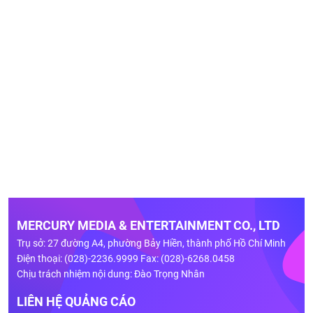
MERCURY MEDIA & ENTERTAINMENT CO., LTD
Trụ sở: 27 đường A4, phường Bảy Hiền, thành phố Hồ Chí Minh
Điện thoại: (028)-2236.9999 Fax: (028)-6268.0458
Chịu trách nhiệm nội dung: Đào Trọng Nhân
LIÊN HỆ QUẢNG CÁO