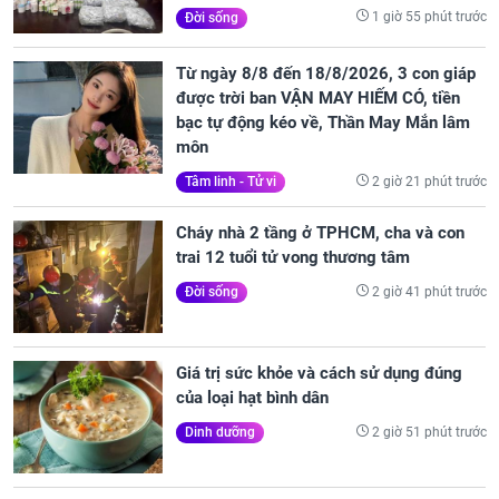
1 giờ 55 phút trước
Đời sống
Từ ngày 8/8 đến 18/8/2026, 3 con giáp
được trời ban VẬN MAY HIẾM CÓ, tiền
bạc tự động kéo về, Thần May Mắn lâm
môn
2 giờ 21 phút trước
Tâm linh - Tử vi
Cháy nhà 2 tầng ở TPHCM, cha và con
trai 12 tuổi tử vong thương tâm
2 giờ 41 phút trước
Đời sống
Giá trị sức khỏe và cách sử dụng đúng
của loại hạt bình dân
2 giờ 51 phút trước
Dinh dưỡng