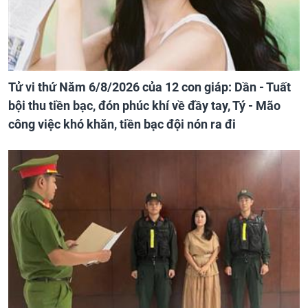
Tử vi thứ Năm 6/8/2026 của 12 con giáp: Dần - Tuất
bội thu tiền bạc, đón phúc khí về đầy tay, Tý - Mão
công việc khó khăn, tiền bạc đội nón ra đi