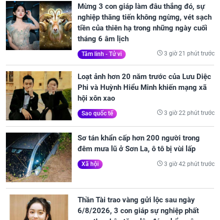
Mừng 3 con giáp làm đâu thắng đó, sự
nghiệp thăng tiến không ngừng, vét sạch
tiền của thiên hạ trong những ngày cuối
tháng 6 âm lịch
3 giờ 21 phút trước
Tâm linh - Tử vi
Loạt ảnh hơn 20 năm trước của Lưu Diệc
Phi và Huỳnh Hiểu Minh khiến mạng xã
hội xôn xao
3 giờ 22 phút trước
Sao quốc tế
Sơ tán khẩn cấp hơn 200 người trong
đêm mưa lũ ở Sơn La, ô tô bị vùi lấp
3 giờ 42 phút trước
Xã hội
Thần Tài trao vàng gửi lộc sau ngày
6/8/2026, 3 con giáp sự nghiệp phất