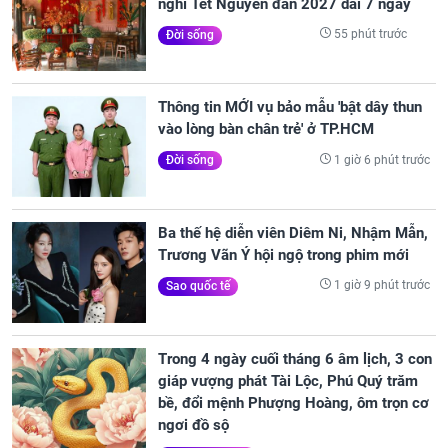
nghỉ Tết Nguyên đán 2027 dài 7 ngày
55 phút trước
Đời sống
Thông tin MỚI vụ bảo mẫu 'bật dây thun
vào lòng bàn chân trẻ' ở TP.HCM
1 giờ 6 phút trước
Đời sống
Ba thế hệ diễn viên Diêm Ni, Nhậm Mẫn,
Trương Vãn Ý hội ngộ trong phim mới
1 giờ 9 phút trước
Sao quốc tế
Trong 4 ngày cuối tháng 6 âm lịch, 3 con
giáp vượng phát Tài Lộc, Phú Quý trăm
bề, đổi mệnh Phượng Hoàng, ôm trọn cơ
ngơi đồ sộ