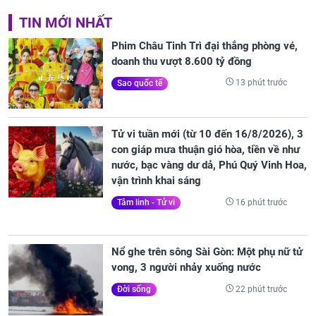
TIN MỚI NHẤT
Phim Châu Tinh Trì đại thắng phòng vé,
doanh thu vượt 8.600 tỷ đồng
13 phút trước
Sao quốc tế
Tử vi tuần mới (từ 10 đến 16/8/2026), 3
con giáp mưa thuận gió hòa, tiền về như
nước, bạc vàng dư dả, Phú Quý Vinh Hoa,
vận trình khai sáng
16 phút trước
Tâm linh - Tử vi
Nổ ghe trên sông Sài Gòn: Một phụ nữ tử
vong, 3 người nhảy xuống nước
22 phút trước
Đời sống