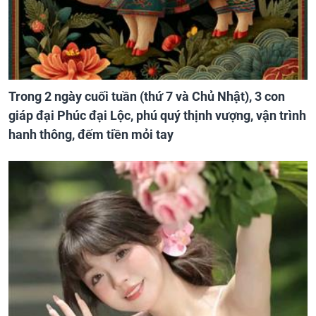
Trong 2 ngày cuối tuần (thứ 7 và Chủ Nhật), 3 con
giáp đại Phúc đại Lộc, phú quý thịnh vượng, vận trình
hanh thông, đếm tiền mỏi tay