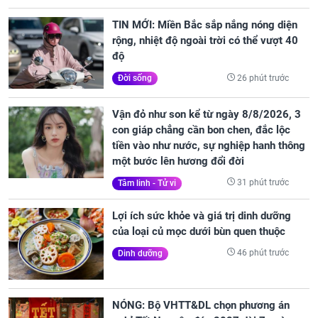
TIN MỚI: Miền Bắc sắp nắng nóng diện
rộng, nhiệt độ ngoài trời có thể vượt 40
độ
26 phút trước
Đời sống
Vận đỏ như son kể từ ngày 8/8/2026, 3
con giáp chẳng cần bon chen, đắc lộc
tiền vào như nước, sự nghiệp hanh thông
một bước lên hương đổi đời
31 phút trước
Tâm linh - Tử vi
Lợi ích sức khỏe và giá trị dinh dưỡng
của loại củ mọc dưới bùn quen thuộc
46 phút trước
Dinh dưỡng
NÓNG: Bộ VHTT&DL chọn phương án