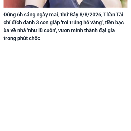
Đúng 6h sáng ngày mai, thứ Bảy 8/8/2026, Thần Tài
chỉ đích danh 3 con giáp 'rơi trúng hố vàng', tiền bạc
ùa về nhà 'như lũ cuốn', vươn mình thành đại gia
trong phút chốc