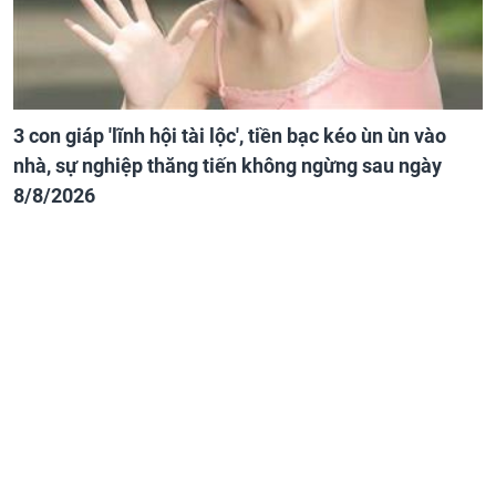
3 con giáp 'lĩnh hội tài lộc', tiền bạc kéo ùn ùn vào
nhà, sự nghiệp thăng tiến không ngừng sau ngày
8/8/2026