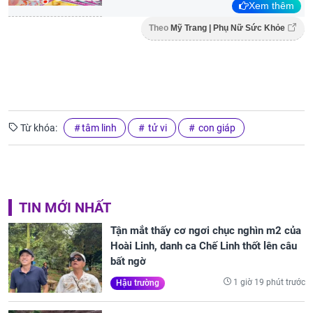
Xem thêm
Theo
Mỹ Trang | Phụ Nữ Sức Khỏe
Từ khóa:
tâm linh
tử vi
con giáp
TIN MỚI NHẤT
Tận mắt thấy cơ ngơi chục nghìn m2 của
Hoài Linh, danh ca Chế Linh thốt lên câu
bất ngờ
1 giờ 19 phút trước
Hậu trường