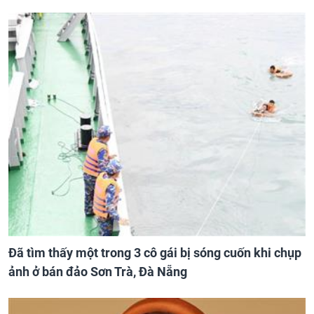
Đã tìm thấy một trong 3 cô gái bị sóng cuốn khi chụp
ảnh ở bán đảo Sơn Trà, Đà Nẵng