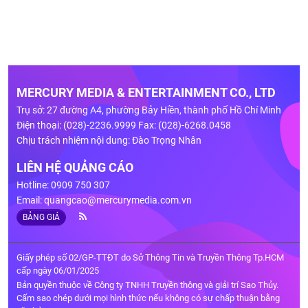
MERCURY MEDIA & ENTERTAINMENT CO., LTD
Trụ sở: 27 đường A4, phường Bảy Hiền, thành phố Hồ Chí Minh
Điện thoại: (028)-2236.9999 Fax: (028)-6268.0458
Chịu trách nhiệm nội dung: Đào Trọng Nhân
LIÊN HỆ QUẢNG CÁO
Hotline: 0909 750 307
Email:
quangcao@mercurymedia.com.vn
BẢNG GIÁ
Giấy phép số 02/GP-TTĐT do Sở Thông Tin và Truyền Thông Tp.HCM
cấp ngày 06/01/2025
Bản quyền thuộc về Công ty TNHH Truyền thông và giải trí Sao Thủy.
Cấm sao chép dưới mọi hình thức nếu không có sự chấp thuận bằng