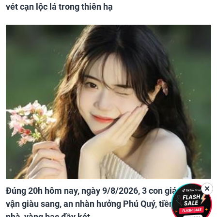
vét cạn lộc lá trong thiên hạ
✕
Đúng 20h hôm nay, ngày 9/8/2026, 3 con giáp đổi
vận giàu sang, an nhàn hưởng Phú Quý, tiền tài đầy
nhà, vàng bạc đầy két