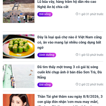
Lũ bủa vây, hàng trăm hộ dân rẻo cao
Nghệ An bị chia cắt
1 giờ 31 phút trước
Đời sống
Đây là loại quả chợ nào ở Việt Nam cũng
có, ăn vào mang lại nhiều công dụng bất
ngờ
1 giờ 53 phút trước
Dinh dưỡng
Đã tìm thấy một trong 3 cô gái bị sóng
cuốn khi chụp ảnh ở bán đảo Sơn Trà, Đà
Nẵng
2 giờ 22 phút trước
Đời sống
Thần Tài ghé thăm sau ngày 8/8/2026, 3
con giáp đón nhận 'cơn mưa may mắn',