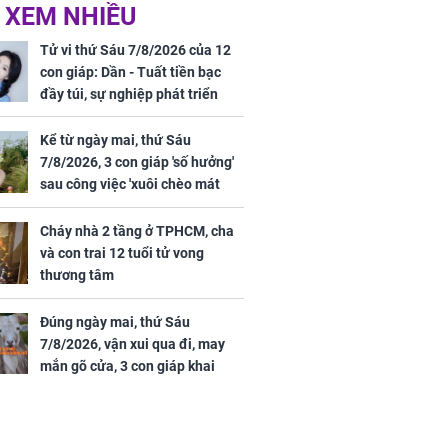
ức khỏe và
Cháy nhà 2 tầng ở
 XEM NHIỀU
 dụng đúng
TPHCM, cha và con
 hạt bình dân
trai 12 tuổi tử vong
Tử vi thứ Sáu 7/8/2026 của 12
thương tâm
con giáp: Dần - Tuất tiền bạc
đầy túi, sự nghiệp phát triển
hưng thịnh, Mão - Thân tài lộc
ảm đạm, mọi sự khó thành công
Kể từ ngày mai, thứ Sáu
mỹ mãn
7/8/2026, 3 con giáp 'số hưởng'
ng nam diễn
sau công việc 'xuôi chèo mát
 ngữ gây phản
mái', tiền tài 'thu về như nước',
c khi than
tình duyên viên mãn
Cháy nhà 2 tầng ở TPHCM, cha
và con trai 12 tuổi tử vong
thương tâm
Đúng ngày mai, thứ Sáu
7/8/2026, vận xui qua đi, may
mắn gõ cửa, 3 con giáp khai
thông vận mệnh, tiền nhiều vô
kể, phước lộc đầy nhà, trúng số
độc đắc