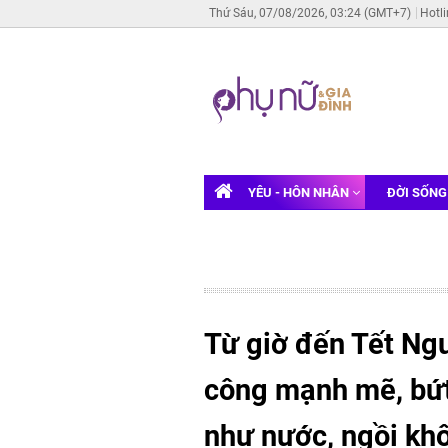
Thứ Sáu, 07/08/2026, 03:24 (GMT+7)
Hotl
YÊU - HÔN NHÂN
ĐỜI SỐN
Từ giờ đến Tết Ng
công mạnh mẽ, bứt
như nước, ngồi k