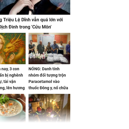
g Triệu Lệ Dĩnh vẫn quá lớn với
ịch Đình trong 'Cửu Môn'
nay, 3 con
NÓNG: Danh tính
ẩn bị nghênh
nhóm đối tượng trộn
, tài vận
Paracetamol vào
ng, lên hương
thuốc Đông y, nổ chữa
g hóa Phượng,
bách bệnh
 may mắn về