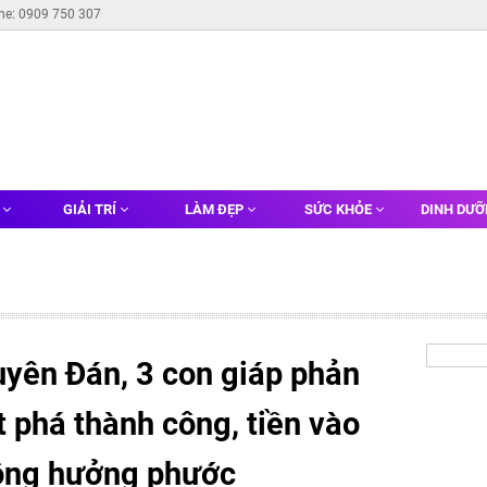
ine: 0909 750 307
G
GIẢI TRÍ
LÀM ĐẸP
SỨC KHỎE
DINH DƯ
uyên Đán, 3 con giáp phản
 phá thành công, tiền vào
hông hưởng phước