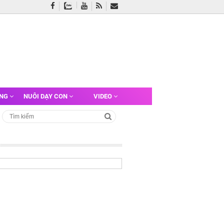
ỠNG
NUÔI DẠY CON
VIDEO