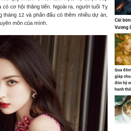
 có cơ hội thăng tiến. Ngoài ra, người tuổi Tỵ
g tháng 12 và phấn đấu có thêm nhiều dự án,
Cái bón
chuyên môn của mình.
Vương D
Qua đêm 
giáp chu
đón hỷ sự
hanh thô
hóa Rồn
gom hết
nhà