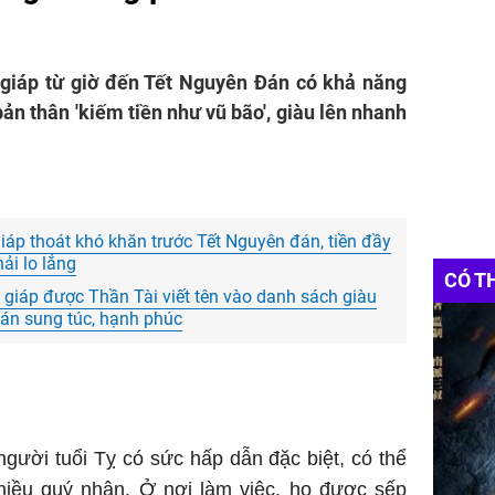
n giáp từ giờ đến Tết Nguyên Đán có khả năng
n thân 'kiếm tiền như vũ bão', giàu lên nhanh
iáp thoát khó khăn trước Tết Nguyên đán, tiền đầy
hải lo lắng
CÓ T
giáp được Thần Tài viết tên vào danh sách giàu
đán sung túc, hạnh phúc
gười tuổi Tỵ có sức hấp dẫn đặc biệt, có thể
hiều quý nhân. Ở nơi làm việc, họ được sếp