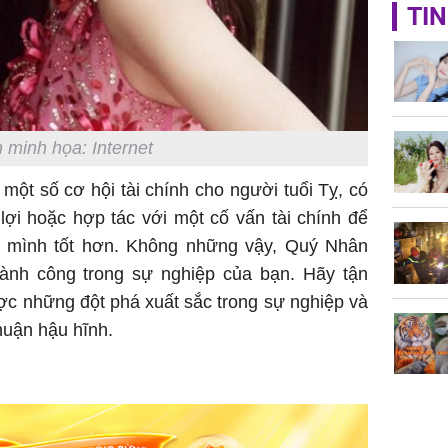
Giá trị s
TIN
cách sử
của loại
 minh họa: Internet
Chân du
một số cơ hội tài chính cho người tuổi Tỵ, có
viên Hoa
lợi hoặc hợp tác với một cố vấn tài chính để
ứng ngượ
ủa mình tốt hơn. Không những vậy, Quý Nhân
nghèo
hành công trong sự nghiệp của bạn. Hãy tận
ược những đột phá xuất sắc trong sự nghiệp và
uận hậu hĩnh.