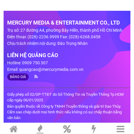
MERCURY MEDIA & ENTERTAINMENT CO., LTD
Trụ sở: 27 đường A4, phường Bảy Hiền, thành phố Hồ Chí Minh
Điện thoại: (028)-2236.9999 Fax: (028)-6268.0458
Chịu trách nhiệm nội dung: Đào Trọng Nhân
LIÊN HỆ QUẢNG CÁO
Hotline: 0909 750 307
Email:
quangcao@mercurymedia.com.vn
BẢNG GIÁ
Giấy phép số 02/GP-TTĐT do Sở Thông Tin và Truyền Thông Tp.HCM
cấp ngày 06/01/2025
Bản quyền thuộc về Công ty TNHH Truyền thông và giải trí Sao Thủy.
Cấm sao chép dưới mọi hình thức nếu không có sự chấp thuận bằng
văn bản.