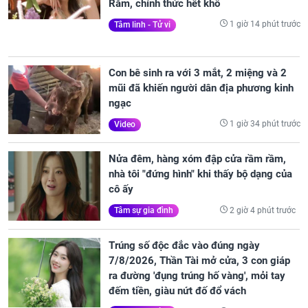
Rằm, chính thức hết khổ
1 giờ 14 phút trước
Tâm linh - Tử vi
Con bê sinh ra với 3 mắt, 2 miệng và 2
mũi đã khiến người dân địa phương kinh
ngạc
1 giờ 34 phút trước
Video
Nửa đêm, hàng xóm đập cửa rầm rầm,
nhà tôi "đứng hình" khi thấy bộ dạng của
cô ấy
2 giờ 4 phút trước
Tâm sự gia đình
Trúng số độc đắc vào đúng ngày
7/8/2026, Thần Tài mở cửa, 3 con giáp
ra đường 'đụng trúng hố vàng', mỏi tay
đếm tiền, giàu nứt đố đổ vách