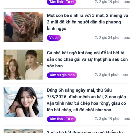
2 giờ 19 phút trước
Tâm linh - Tử vi
Một con bê sinh ra với 3 mắt, 2 miệng và
2 mũi đã khiến người dân địa phương
kinh ngạc
2 giờ 34 phút trước
Video
Cả nhà bất ngờ khi ông nội để lại hết tài
sản cho cháu gái và sự thật phía sau còn
sốc hơn
3 giờ 4 phút trước
Tâm sự gia đình
Đúng 6h sáng ngày mai, thứ Sáu
7/8/2026, định mệnh an bài, 3 con giáp
vận trình như 'cá chép hóa rồng', giàu có
lên bất chấp, số đỏ chót như son
3 giờ 19 phút trước
Tâm linh - Tử vi
3 cậu bé bắt được con cá mú khổng lồ