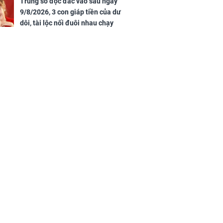
Trúng số độc đắc vào sau ngày
9/8/2026, 3 con giáp tiền của dư
dôi, tài lộc nối đuôi nhau chạy
vào nhà, sự nghiệp phất lên
trông thấy