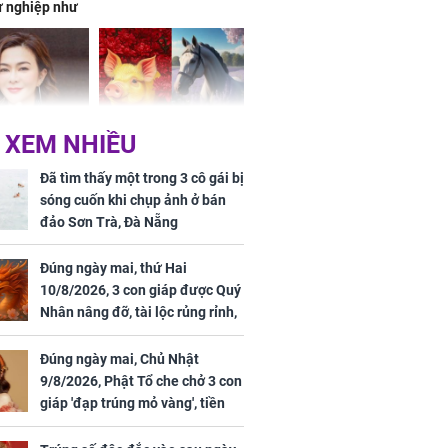
ự nghiệp như
hóa Rồng', vét
á trong thiên
 XEM NHIỀU
 mỹ nhân Hồng
Tử vi tuần mới (từ 10
uan Chi Lâm
đến 16/8/2026), 3 con
Đã tìm thấy một trong 3 cô gái bị
tin yêu trai
giáp mưa thuận gió
sóng cuốn khi chụp ảnh ở bán
36 tuổi
hòa, tiền về như nước,
đảo Sơn Trà, Đà Nẵng
bạc vàng dư dả, Phú
Quý Vinh Hoa, vận
Đúng ngày mai, thứ Hai
trình khai sáng
10/8/2026, 3 con giáp được Quý
Nhân nâng đỡ, tài lộc rủng rỉnh,
u Tinh Trì
yên tâm hưởng vinh hoa Phú
g phòng vé,
Quý
Đúng ngày mai, Chủ Nhật
u vượt 8.600
9/8/2026, Phật Tổ che chở 3 con
giáp 'đạp trúng mỏ vàng', tiền
bạc nhiều như lá sung, sự
nghiệp vượng phát