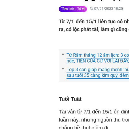
07/01/2023 10:25
Tâm linh - Tử vi
Từ 7/1 đến 15/1 liên tục có 
ra, có lộc phát tài, làm gì cũng
Từ Rằm tháng 12 âm lịch: 3 c
nấc, TIỀN CỦA CỨ VƠI LẠI ĐẦY,
Top 3 con giáp mang mệnh 'nữ 
sau tuổi 35 càng kim quý, đêm 
Tuổi Tuất
Tài vận từ 7/1 đến 15/1 ổn địn
tuần này, những nguồn thu tro
chẳng hề thụt giảm đi.