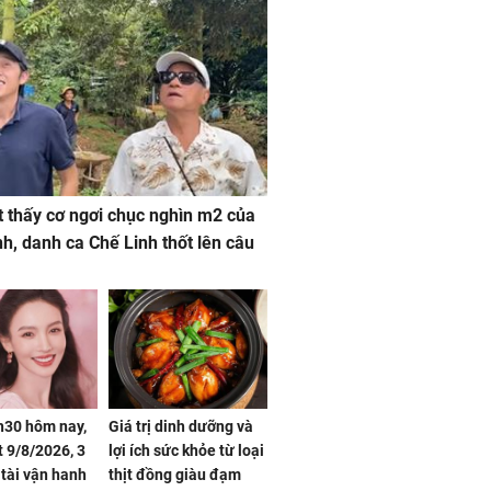
 thấy cơ ngơi chục nghìn m2 của
nh, danh ca Chế Linh thốt lên câu
h30 hôm nay,
Giá trị dinh dưỡng và
 9/8/2026, 3
lợi ích sức khỏe từ loại
 tài vận hanh
thịt đồng giàu đạm