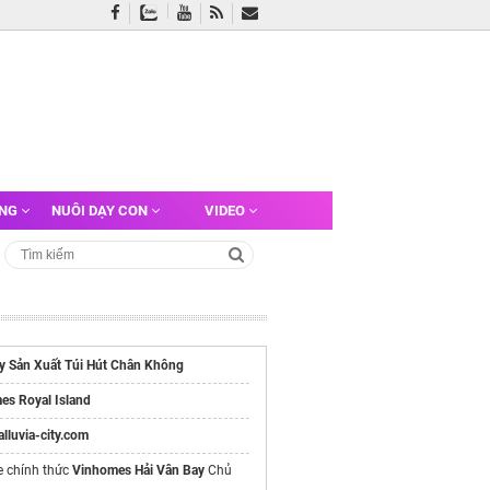
ỠNG
NUÔI DẠY CON
VIDEO
y Sản Xuất Túi Hút Chân Không
es Royal Island
/alluvia-city.com
e chính thức
Vinhomes Hải Vân Bay
Chủ