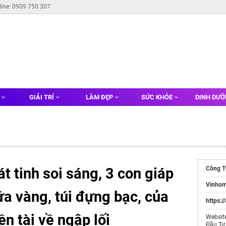
line: 0909 750 307
G
GIẢI TRÍ
LÀM ĐẸP
SỨC KHỎE
DINH DƯ
t tinh soi sáng, 3 con giáp
Công T
Vinhom
a vàng, túi đựng bạc, của
https:/
ền tài về ngập lối
Websit
Đầu Tư