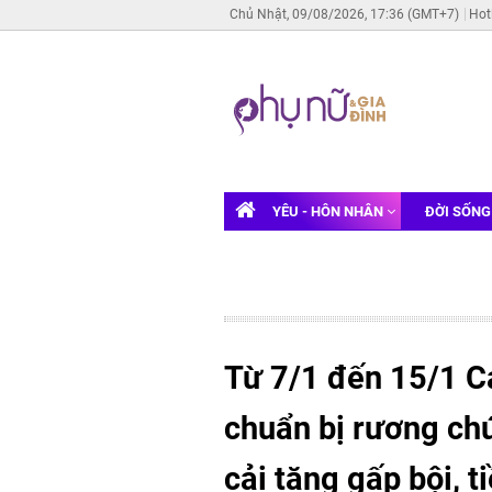
Chủ Nhật, 09/08/2026, 17:36 (GMT+7)
Hot
YÊU - HÔN NHÂN
ĐỜI SỐN
Từ 7/1 đến 15/1 Cá
chuẩn bị rương chứ
cải tăng gấp bội, ti