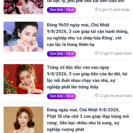
tài bạc tỷ, phủ phê tiêu xài đến cuối đời
4 giờ 31 phút trước
Tâm linh - Tử vi
Đúng 9h30 ngày mai, Chủ Nhật
9/8/2026, 3 con giáp tài vận hanh thông,
sự nghiệp như 'cá chép hóa Rồng', vét
cạn lộc lá trong thiên hạ
10 giờ 51 phút trước
Tâm linh - Tử vi
Trúng số độc đắc vào sau ngày
9/8/2026, 3 con giáp tiền của dư dôi, tài
lộc nối đuôi nhau chạy vào nhà, sự
nghiệp phất lên trông thấy
12 giờ 36 phút trước
Tâm linh - Tử vi
Đúng ngày mai, Chủ Nhật 9/8/2026,
Phật Tổ che chở 3 con giáp 'đạp trúng mỏ
vàng', tiền bạc nhiều như lá sung, sự
nghiệp vượng phát