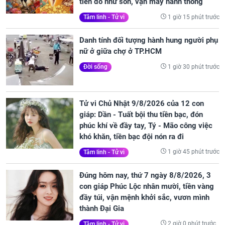
tiền đỏ như son, vận may hanh thông
1 giờ 15 phút trước
Tâm linh - Tử vi
Danh tính đối tượng hành hung người phụ
nữ ở giữa chợ ở TP.HCM
1 giờ 30 phút trước
Đời sống
Tử vi Chủ Nhật 9/8/2026 của 12 con
giáp: Dần - Tuất bội thu tiền bạc, đón
phúc khí về đầy tay, Tý - Mão công việc
khó khăn, tiền bạc đội nón ra đi
1 giờ 45 phút trước
Tâm linh - Tử vi
Đúng hôm nay, thứ 7 ngày 8/8/2026, 3
con giáp Phúc Lộc nhân mười, tiền vàng
đầy túi, vận mệnh khởi sắc, vươn mình
thành Đại Gia
2 giờ 0 phút trước
Tâm linh - Tử vi