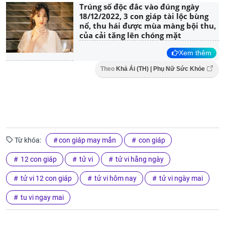
Trúng số độc đắc vào đúng ngày
18/12/2022, 3 con giáp tài lộc bùng
nổ, thu hái được mùa màng bội thu,
của cải tăng lên chóng mặt
Xem thêm
Theo
Khả Ái (TH) | Phụ Nữ Sức Khỏe
Từ khóa:
con giáp may mắn
con giáp
12 con giáp
tử vi
tử vi hằng ngày
tử vi 12 con giáp
tử vi hôm nay
tử vi ngày mai
tu vi ngay mai