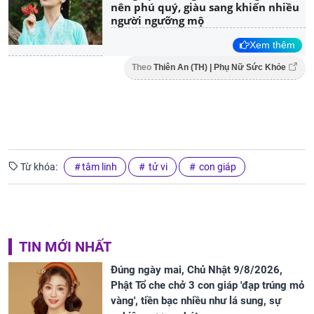
nên phú quý, giàu sang khiến nhiều
người ngưỡng mộ
Xem thêm
Theo
Thiên An (TH) | Phụ Nữ Sức Khỏe
Từ khóa:
tâm linh
tử vi
con giáp
TIN MỚI NHẤT
Đúng ngày mai, Chủ Nhật 9/8/2026,
Phật Tổ che chở 3 con giáp 'đạp trúng mỏ
vàng', tiền bạc nhiều như lá sung, sự