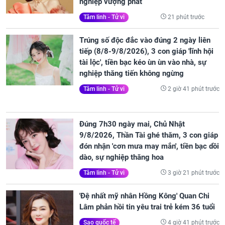
nghiệp vượng phát
21 phút trước
Tâm linh - Tử vi
Trúng số độc đắc vào đúng 2 ngày liên
tiếp (8/8-9/8/2026), 3 con giáp 'lĩnh hội
tài lộc', tiền bạc kéo ùn ùn vào nhà, sự
nghiệp thăng tiến không ngừng
2 giờ 41 phút trước
Tâm linh - Tử vi
Đúng 7h30 ngày mai, Chủ Nhật
9/8/2026, Thần Tài ghé thăm, 3 con giáp
đón nhận 'cơn mưa may mắn', tiền bạc dồi
dào, sự nghiệp thăng hoa
3 giờ 21 phút trước
Tâm linh - Tử vi
'Đệ nhất mỹ nhân Hồng Kông' Quan Chi
Lâm phản hồi tin yêu trai trẻ kém 36 tuổi
4 giờ 41 phút trước
Sao quốc tế