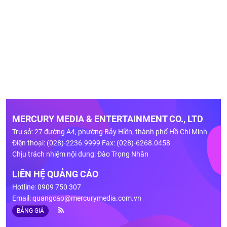
MERCURY MEDIA & ENTERTAINMENT CO., LTD
Trụ sở: 27 đường A4, phường Bảy Hiền, thành phố Hồ Chí Minh
Điện thoại: (028)-2236.9999 Fax: (028)-6268.0458
Chịu trách nhiệm nội dung: Đào Trọng Nhân
LIÊN HỆ QUẢNG CÁO
Hotline: 0909 750 307
Email:
quangcao@mercurymedia.com.vn
BẢNG GIÁ