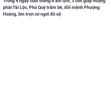
Trong 4 ngày cuối tháng 6 âm lịch, 3 con giáp vượng
phát Tài Lộc, Phú Quý trăm bề, đổi mệnh Phượng
Hoàng, ôm trọn cơ ngơi đồ sộ