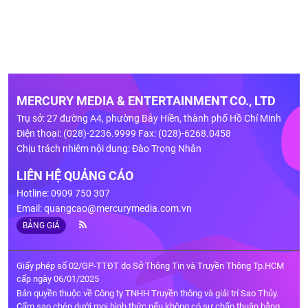
MERCURY MEDIA & ENTERTAINMENT CO., LTD
Trụ sở: 27 đường A4, phường Bảy Hiền, thành phố Hồ Chí Minh
Điện thoại: (028)-2236.9999 Fax: (028)-6268.0458
Chịu trách nhiệm nội dung: Đào Trọng Nhân
LIÊN HỆ QUẢNG CÁO
Hotline: 0909 750 307
Email:
quangcao@mercurymedia.com.vn
BẢNG GIÁ
Giấy phép số 02/GP-TTĐT do Sở Thông Tin và Truyền Thông Tp.HCM
cấp ngày 06/01/2025
Bản quyền thuộc về Công ty TNHH Truyền thông và giải trí Sao Thủy.
Cấm sao chép dưới mọi hình thức nếu không có sự chấp thuận bằng