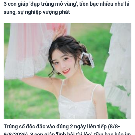
3 con giáp 'đạp trúng mỏ vàng', tiền bạc nhiều như lá
sung, sự nghiệp vượng phát
Trúng số độc đắc vào đúng 2 ngày liên tiếp (8/8-
9/8/2026), 3 con giáp 'lĩnh hội tài lộc', tiền bạc kéo ùn