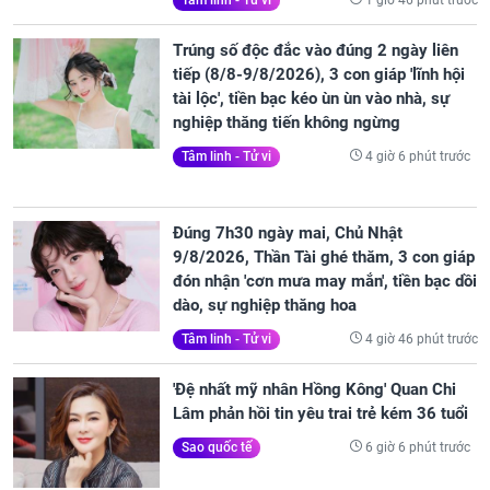
Tâm linh - Tử vi
Trúng số độc đắc vào đúng 2 ngày liên
tiếp (8/8-9/8/2026), 3 con giáp 'lĩnh hội
tài lộc', tiền bạc kéo ùn ùn vào nhà, sự
nghiệp thăng tiến không ngừng
4 giờ 6 phút trước
Tâm linh - Tử vi
Đúng 7h30 ngày mai, Chủ Nhật
9/8/2026, Thần Tài ghé thăm, 3 con giáp
đón nhận 'cơn mưa may mắn', tiền bạc dồi
dào, sự nghiệp thăng hoa
4 giờ 46 phút trước
Tâm linh - Tử vi
'Đệ nhất mỹ nhân Hồng Kông' Quan Chi
Lâm phản hồi tin yêu trai trẻ kém 36 tuổi
6 giờ 6 phút trước
Sao quốc tế