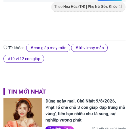
Theo
Hỏa Hỏa (TH) | Phụ Nữ Sức Khỏe
Từ khóa:
con giáp may mắn
tử vi may mắn
tử vi 12 con giáp
TIN MỚI NHẤT
Đúng ngày mai, Chủ Nhật 9/8/2026,
Phật Tổ che chở 3 con giáp 'đạp trúng mỏ
vàng', tiền bạc nhiều như lá sung, sự
nghiệp vượng phát
1 giờ 46 phút trước