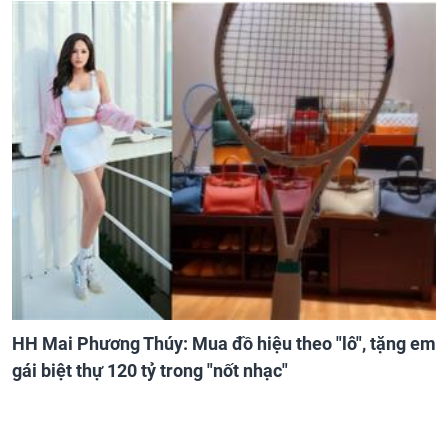
HH Mai Phương Thúy: Mua đồ hiệu theo "lô", tặng em
gái biệt thự 120 tỷ trong "nốt nhạc"