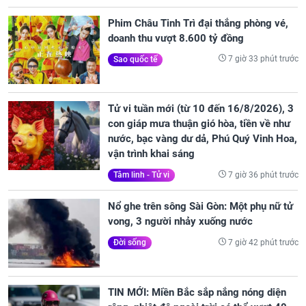
Phim Châu Tinh Trì đại thắng phòng vé,
doanh thu vượt 8.600 tỷ đồng
7 giờ 33 phút trước
Sao quốc tế
Tử vi tuần mới (từ 10 đến 16/8/2026), 3
con giáp mưa thuận gió hòa, tiền về như
nước, bạc vàng dư dả, Phú Quý Vinh Hoa,
vận trình khai sáng
7 giờ 36 phút trước
Tâm linh - Tử vi
Nổ ghe trên sông Sài Gòn: Một phụ nữ tử
vong, 3 người nhảy xuống nước
7 giờ 42 phút trước
Đời sống
TIN MỚI: Miền Bắc sắp nắng nóng diện