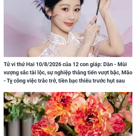
Tử vi thứ Hai 10/8/2026 của 12 con giáp: Dần - Mùi
vượng sắc tài lộc, sự nghiệp thăng tiến vượt bậc, Mão
- Tỵ công việc trắc trở, tiền bạc thiếu trước hụt sau