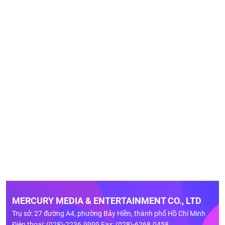
MERCURY MEDIA & ENTERTAINMENT CO., LTD
Trụ sở: 27 đường A4, phường Bảy Hiền, thành phố Hồ Chí Minh
Điện thoại: (028)-2236.9999 Fax: (028)-6268.0458