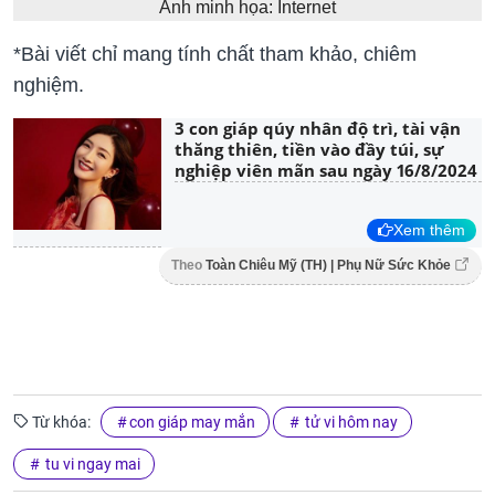
Ảnh minh họa: Internet
*Bài viết chỉ mang tính chất tham khảo, chiêm
nghiệm.
3 con giáp qúy nhân độ trì, tài vận
thăng thiên, tiền vào đầy túi, sự
nghiệp viên mãn sau ngày 16/8/2024
Xem thêm
Theo
Toàn Chiêu Mỹ (TH) | Phụ Nữ Sức Khỏe
Từ khóa:
con giáp may mắn
tử vi hôm nay
tu vi ngay mai