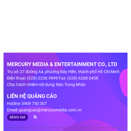
MERCURY MEDIA & ENTERTAINMENT CO., LTD
Trụ sở: 27 đường A4, phường Bảy Hiền, thành phố Hồ Chí Minh
Điện thoại: (028)-2236.9999 Fax: (028)-6268.0458
Chịu trách nhiệm nội dung: Đào Trọng Nhân
LIÊN HỆ QUẢNG CÁO
Hotline: 0909 750 307
Email:
quangcao@mercurymedia.com.vn
BẢNG GIÁ