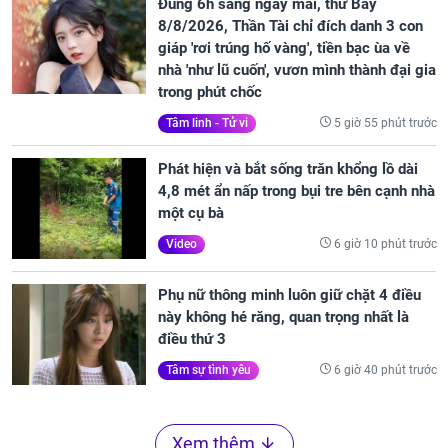
Đúng 6h sáng ngày mai, thứ Bảy
8/8/2026, Thần Tài chỉ đích danh 3 con
giáp 'rơi trúng hố vàng', tiền bạc ùa về
nhà 'như lũ cuốn', vươn mình thành đại gia
trong phút chốc
5 giờ 55 phút trước
Tâm linh - Tử vi
Phát hiện và bắt sống trăn khổng lồ dài
4,8 mét ẩn nấp trong bụi tre bên cạnh nhà
một cụ bà
6 giờ 10 phút trước
Video
Phụ nữ thông minh luôn giữ chặt 4 điều
này không hé răng, quan trọng nhất là
điều thứ 3
6 giờ 40 phút trước
Tâm sự tình yêu
Xem thêm