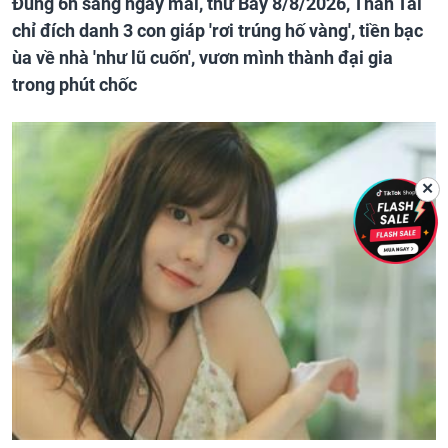
Đúng 6h sáng ngày mai, thứ Bảy 8/8/2026, Thần Tài
chỉ đích danh 3 con giáp 'rơi trúng hố vàng', tiền bạc
ùa về nhà 'như lũ cuốn', vươn mình thành đại gia
trong phút chốc
✕