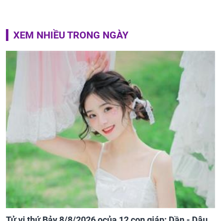
XEM NHIỀU TRONG NGÀY
Tử vi thứ Bảy 8/8/2026 ocủa 12 con giáp: Dần - Dậu