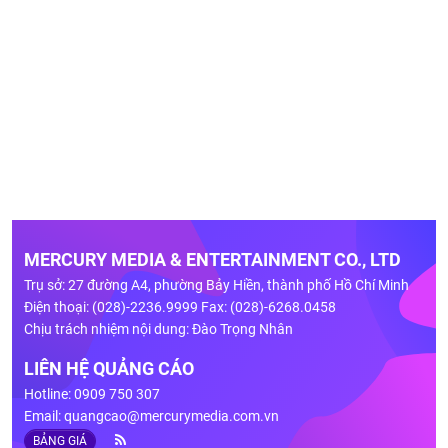
MERCURY MEDIA & ENTERTAINMENT CO., LTD
Trụ sở: 27 đường A4, phường Bảy Hiền, thành phố Hồ Chí Minh
Điện thoại: (028)-2236.9999 Fax: (028)-6268.0458
Chịu trách nhiệm nội dung: Đào Trọng Nhân
LIÊN HỆ QUẢNG CÁO
Hotline: 0909 750 307
Email:
quangcao@mercurymedia.com.vn
BẢNG GIÁ