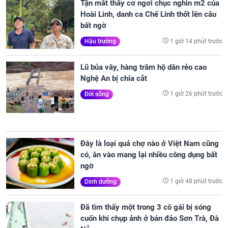
Tận mắt thấy cơ ngơi chục nghìn m2 của
Hoài Linh, danh ca Chế Linh thốt lên câu
bất ngờ
1 giờ 14 phút trước
Hậu trường
Lũ bủa vây, hàng trăm hộ dân rẻo cao
Nghệ An bị chia cắt
1 giờ 26 phút trước
Đời sống
Đây là loại quả chợ nào ở Việt Nam cũng
có, ăn vào mang lại nhiều công dụng bất
ngờ
1 giờ 48 phút trước
Dinh dưỡng
Đã tìm thấy một trong 3 cô gái bị sóng
cuốn khi chụp ảnh ở bán đảo Sơn Trà, Đà