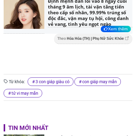
Định mệnh dẫn lối vào 8 ngày cuối
tháng 9 âm lịch, tài vận tăng tiến
theo cấp số nhân, 99.99% trúng số
độc đắc, vận may tụ hội, công danh
vẻ vang, tình yêu ngọt ngào
Xem thêm
Theo
Hỏa Hỏa (TH) | Phụ Nữ Sức Khỏe
Từ khóa:
3 con giáp giàu có
con giáp may mắn
tử vi may mắn
TIN MỚI NHẤT