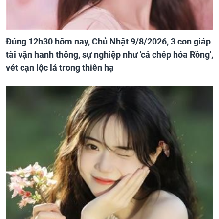
Đúng 12h30 hôm nay, Chủ Nhật 9/8/2026, 3 con giáp
tài vận hanh thông, sự nghiệp như 'cá chép hóa Rồng',
vét cạn lộc lá trong thiên hạ