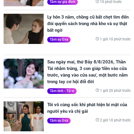
10 phút trước
Tâm sự gia đình
Ly hôn 3 năm, chồng cũ bất chợt tìm đến
đòi quyển sách trong nhà kho và sự thật
bất ngờ
1 giờ 10 phút trước
Tâm sự Eva
Sau ngày mai, thứ Bảy 8/8/2026, Thần
Tài nhắm trúng, 3 con giáp 'tiền vào cửa
trước, vàng vào cửa sau', một bước nắm
trong tay cơ hội đổi đời
1 giờ 20 phút trước
Tâm linh - Tử vi
Tôi vô cùng sốc khi phát hiện bí mật của
người yêu và chị gái
2 giờ 10 phút trước
Tâm sự Eva