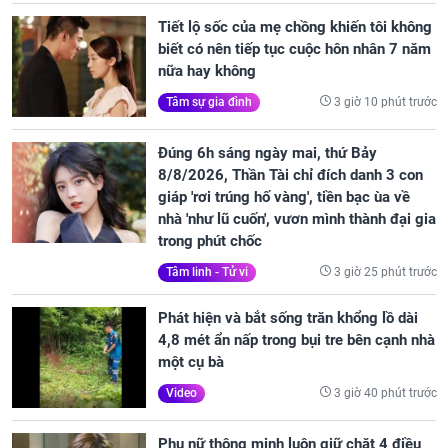
Tiết lộ sốc của mẹ chồng khiến tôi không
biết có nên tiếp tục cuộc hôn nhân 7 năm
nữa hay không
3 giờ 10 phút trước
Tâm sự gia đình
Đúng 6h sáng ngày mai, thứ Bảy
8/8/2026, Thần Tài chỉ đích danh 3 con
giáp 'rơi trúng hố vàng', tiền bạc ùa về
nhà 'như lũ cuốn', vươn mình thành đại gia
trong phút chốc
3 giờ 25 phút trước
Tâm linh - Tử vi
Phát hiện và bắt sống trăn khổng lồ dài
4,8 mét ẩn nấp trong bụi tre bên cạnh nhà
một cụ bà
3 giờ 40 phút trước
Video
Phụ nữ thông minh luôn giữ chặt 4 điều