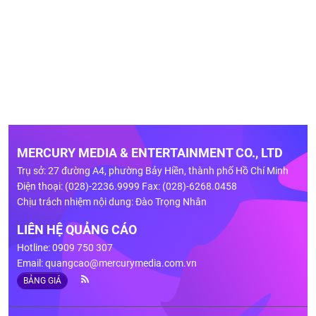
MERCURY MEDIA & ENTERTAINMENT CO., LTD
Trụ sở: 27 đường A4, phường Bảy Hiền, thành phố Hồ Chí Minh
Điện thoại: (028)-2236.9999 Fax: (028)-6268.0458
Chịu trách nhiệm nội dung: Đào Trọng Nhân
LIÊN HỆ QUẢNG CÁO
Hotline: 0909 750 307
Email:
quangcao@mercurymedia.com.vn
BẢNG GIÁ