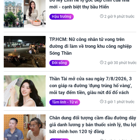
Đỗ Mỹ Linh hé lộ góc bếp chill của nhà
mới - cạnh biệt thự bầu Hiển
2 giờ 9 phút trước
Hậu trường
TP.HCM: Nữ công nhân tử vong trên
đường đi làm về trong khu công nghiệp
Sóng Thần
2 giờ 30 phút trước
Đời sống
Thần Tài mở cửa sau ngày 7/8/2026, 3
con giáp ra đường 'đụng trúng hố vàng',
mỏi tay đếm tiền, giàu nứt đố đổ vách
3 giờ 1 phút trước
Tâm linh - Tử vi
Chân dung đối tượng cầm đầu đường dây
giả danh lương y bán thuốc sinh lý, thu lợi
bất chính hơn 120 tỷ đồng