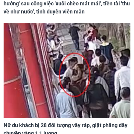
hưởng' sau công việc 'xuôi chèo mát mái', tiền tài 'thu
về như nước', tình duyên viên mãn
Nữ du khách bị 28 đối tượng vây ráp, giật phăng dây
chuyền vàng 1,1 lượng