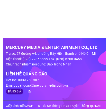
MERCURY MEDIA & ENTERTAINMENT CO., LTD
Trụ sở: 27 đường A4, phường Bảy Hiền, thành phố Hồ Chí Minh
Điện thoại: (028)-2236.9999 Fax: (028)-6268.0458
Chịu trách nhiệm nội dung: Đào Trọng Nhân
LIÊN HỆ QUẢNG CÁO
Hotline: 0909 750 307
Email:
quangcao@mercurymedia.com.vn
BẢNG GIÁ
Giấy phép số 02/GP-TTĐT do Sở Thông Tin và Truyền Thông Tp.HCM