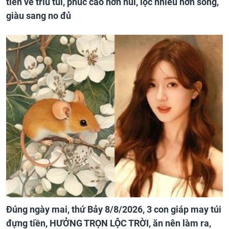
tiền về trĩu túi, phúc cao hơn núi, lộc nhiều hơn sông,
giàu sang no đủ
Đúng ngày mai, thứ Bảy 8/8/2026, 3 con giáp may túi
đựng tiền, HƯỞNG TRỌN LỘC TRỜI, ăn nên làm ra,