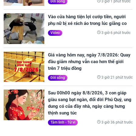
3 giờ 1 phút trước
Đời sống
Vào cửa hàng tiện lợi cướp tiền, người
phụ nữ bị xé rách áo trong lúc giằng co
3 giờ 6 phút trước
Video
Giá vàng hôm nay, ngày 7/8/2026: Quay
đầu giảm nhưng vẫn cao hơn thế giới
trên 7 triệu đồng
3 giờ 21 phút trước
Đời sống
Sau 00h00 ngày 8/8/2026, 3 con giáp
giàu sang bạt ngàn, đổi đời Phú Quý, ung
dung có của đầy nhà, ngày càng hưng
thịnh sung túc
3 giờ 36 phút trước
Tâm linh - Tử vi