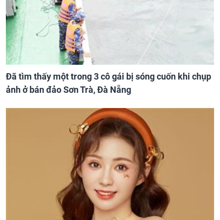
Đã tìm thấy một trong 3 cô gái bị sóng cuốn khi chụp
ảnh ở bán đảo Sơn Trà, Đà Nẵng