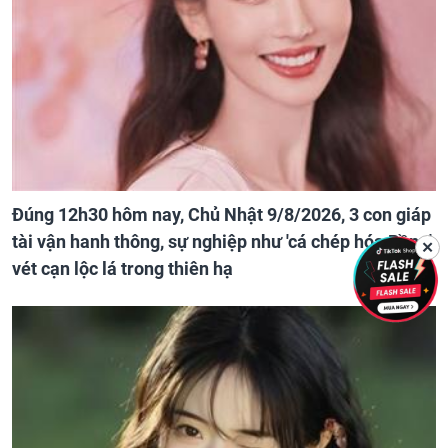
Đúng 12h30 hôm nay, Chủ Nhật 9/8/2026, 3 con giáp
tài vận hanh thông, sự nghiệp như 'cá chép hóa Rồng',
✕
vét cạn lộc lá trong thiên hạ