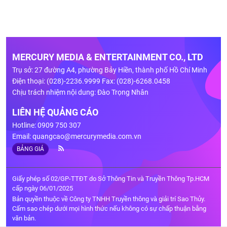
MERCURY MEDIA & ENTERTAINMENT CO., LTD
Trụ sở: 27 đường A4, phường Bảy Hiền, thành phố Hồ Chí Minh
Điện thoại: (028)-2236.9999 Fax: (028)-6268.0458
Chịu trách nhiệm nội dung: Đào Trọng Nhân
LIÊN HỆ QUẢNG CÁO
Hotline: 0909 750 307
Email:
quangcao@mercurymedia.com.vn
BẢNG GIÁ
Giấy phép số 02/GP-TTĐT do Sở Thông Tin và Truyền Thông Tp.HCM
cấp ngày 06/01/2025
Bản quyền thuộc về Công ty TNHH Truyền thông và giải trí Sao Thủy.
Cấm sao chép dưới mọi hình thức nếu không có sự chấp thuận bằng
văn bản.