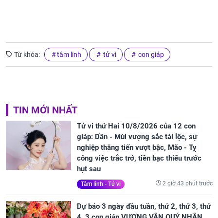
Từ khóa:
tâm linh
tử vi
con giáp
TIN MỚI NHẤT
Tử vi thứ Hai 10/8/2026 của 12 con
giáp: Dần - Mùi vượng sắc tài lộc, sự
nghiệp thăng tiến vượt bậc, Mão - Tỵ
công việc trắc trở, tiền bạc thiếu trước
hụt sau
2 giờ 43 phút trước
Tâm linh - Tử vi
Dự báo 3 ngày đầu tuần, thứ 2, thứ 3, thứ
4, 3 con giáp VƯỢNG VẬN QUÝ NHÂN,