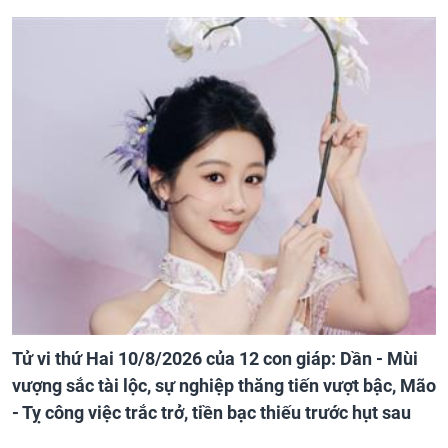
Tử vi thứ Hai 10/8/2026 của 12 con giáp: Dần - Mùi
vượng sắc tài lộc, sự nghiệp thăng tiến vượt bậc, Mão
- Tỵ công việc trắc trở, tiền bạc thiếu trước hụt sau