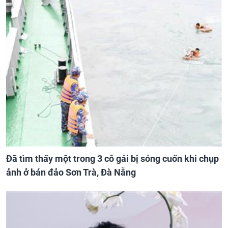
Đã tìm thấy một trong 3 cô gái bị sóng cuốn khi chụp
ảnh ở bán đảo Sơn Trà, Đà Nẵng