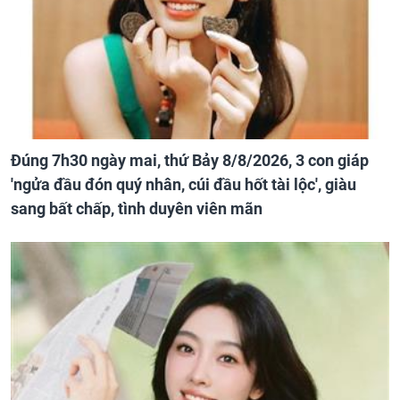
Đúng 7h30 ngày mai, thứ Bảy 8/8/2026, 3 con giáp
'ngửa đầu đón quý nhân, cúi đầu hốt tài lộc', giàu
sang bất chấp, tình duyên viên mãn