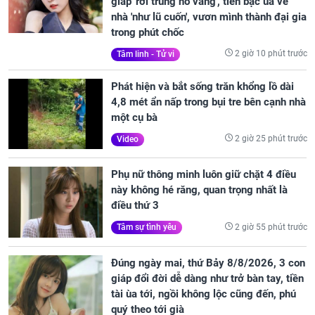
giáp 'rơi trúng hố vàng', tiền bạc ùa về
nhà 'như lũ cuốn', vươn mình thành đại gia
trong phút chốc
2 giờ 10 phút trước
Tâm linh - Tử vi
Phát hiện và bắt sống trăn khổng lồ dài
4,8 mét ẩn nấp trong bụi tre bên cạnh nhà
một cụ bà
2 giờ 25 phút trước
Video
Phụ nữ thông minh luôn giữ chặt 4 điều
này không hé răng, quan trọng nhất là
điều thứ 3
2 giờ 55 phút trước
Tâm sự tình yêu
Đúng ngày mai, thứ Bảy 8/8/2026, 3 con
giáp đổi đời dễ dàng như trở bàn tay, tiền
tài ùa tới, ngồi không lộc cũng đến, phú
quý theo tới già