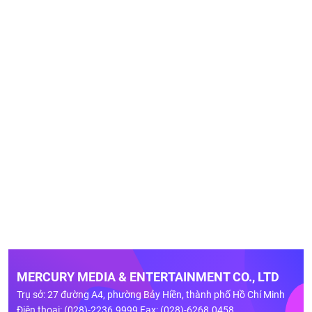
MERCURY MEDIA & ENTERTAINMENT CO., LTD
Trụ sở: 27 đường A4, phường Bảy Hiền, thành phố Hồ Chí Minh
Điện thoại: (028)-2236.9999 Fax: (028)-6268.0458