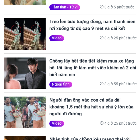
3 giờ 5 phút trước
Tâm linh - Tử vi
Trèo lên bức tượng đồng, nam thanh niên
rơi xuống từ độ cao 9 mét và cái kết
3 giờ 25 phút trước
Video
Chồng lấy hết tiền tiết kiệm mua xe tặng
bồ, tôi lặng lẽ làm một việc khiến cả 2 chỉ
biết câm nín
3 giờ 55 phút trước
Ngoại tình
Người đàn ông vác con cá sấu dài
khoảng 1,5 mét thu hút sự chú ý lớn của
người đi đường
4 giờ 25 phút trước
Video
Nhân tình của chồng kêu mang thai vòi