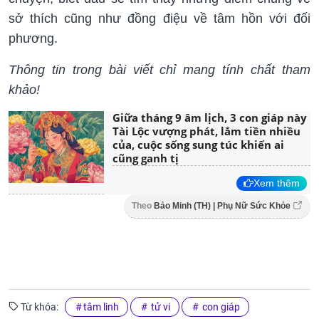
sở thích cũng như đồng điệu về tâm hồn với đối
phương.
Thông tin trong bài viết chỉ mang tính chất tham
khảo!
Giữa tháng 9 âm lịch, 3 con giáp này
Tài Lộc vượng phát, lắm tiền nhiều
của, cuộc sống sung túc khiến ai
cũng ganh tị
Xem thêm
Theo
Bảo Minh (TH) | Phụ Nữ Sức Khỏe
Từ khóa:
tâm linh
tử vi
con giáp