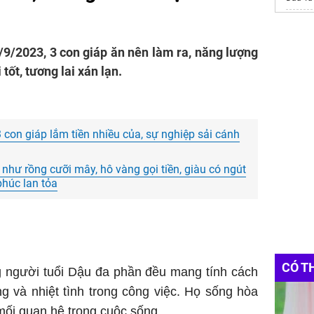
Quạt ly
huawei 
9/2023, 3 con giáp ăn nên làm ra, năng lượng
tốt, tương lai xán lạn.
3 con giáp lắm tiền nhiều của, sự nghiệp sải cánh
như rồng cưỡi mây, hô vàng gọi tiền, giàu có ngút
phúc lan tỏa
CÓ T
 người tuổi Dậu đa phần đều mang tính cách
 và nhiệt tình trong công việc. Họ sống hòa
mối quan hệ trong cuộc sống.