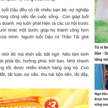
tuổi Dậu đều có rất nhiều bạn bè, sự nghiệp
rong công việc lẫn cuộc sống. Con giáp tuổi
 doanh. Họ luôn phát hiện ra các cơ hội trước
gười khác một bước giúp họ thành công hơn
 của mình. Người tuổi Dậu có Thần Tài ghé
Tử vi t
Dần - D
 nhờ đó mà khởi sắc bất ngờ. Nếu làm kinh
tăng vọ
tài phát lộc, hưởng phúc trời ban. Nhờ nhanh
tiền mấ
ng tốt, được nhiều khách hàng ủng hộ. Con
t, tất toán nợ nần, thu hái bộn tiền, đủ đầy,
Ngư dân 
được tìm
sống sau