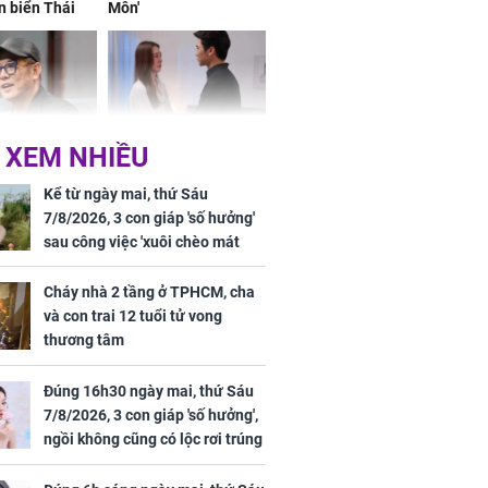
n biển Thái
Môn'
ơng
 XEM NHIỀU
iệt lên tiếng
Cô gái bị ép đi xem
ồn thay tim,
mắt, nhưng vừa thấy
Kể từ ngày mai, thứ Sáu
hứng minh sức
đối tượng mai mối thì
7/8/2026, 3 con giáp 'số hưởng'
đỏ mặt ‘đứng hình’
sau công việc 'xuôi chèo mát
mái', tiền tài 'thu về như nước',
tình duyên viên mãn
Cháy nhà 2 tầng ở TPHCM, cha
và con trai 12 tuổi tử vong
thương tâm
rương Tiểu Phỉ
Đúng 16h30 ngày mai, thứ Sáu
ồng hành cùng
7/8/2026, 3 con giáp 'số hưởng',
h Trì, Địch Lệ
ngồi không cũng có lộc rơi trúng
 quảng bá
đầu, vừa tránh được họa vừa có
tiền vàng