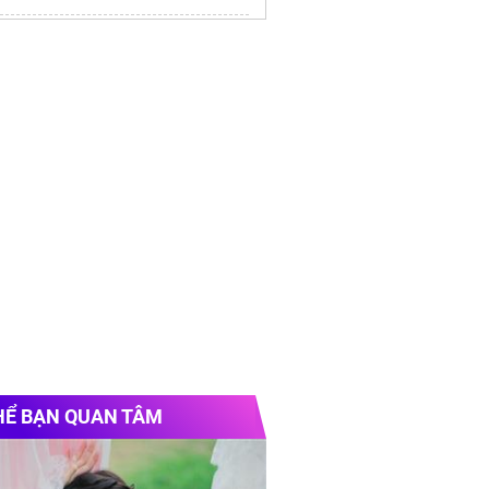
 tâm
công nghiệp
lithium solar inverter
HỂ BẠN QUAN TÂM