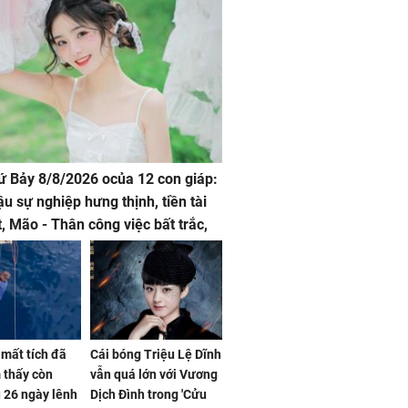
hứ Bảy 8/8/2026 ocủa 12 con giáp:
ậu sự nghiệp hưng thịnh, tiền tài
t, Mão - Thân công việc bất trắc,
t tật mang
mất tích đã
Cái bóng Triệu Lệ Dĩnh
 thấy còn
vẫn quá lớn với Vương
 26 ngày lênh
Dịch Đình trong 'Cửu