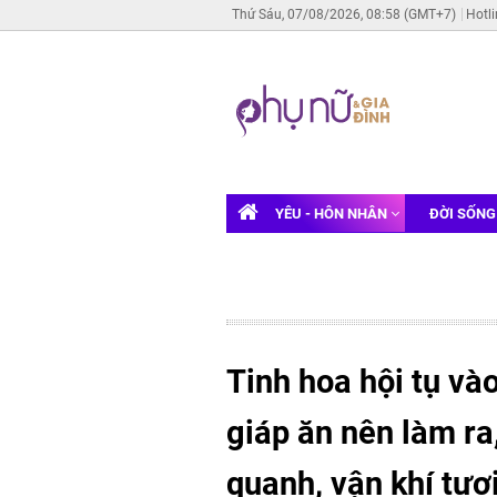
Thứ Sáu, 07/08/2026, 08:58 (GMT+7)
Hotl
YÊU - HÔN NHÂN
ĐỜI SỐN
Tinh hoa hội tụ v
giáp ăn nên làm ra
quanh, vận khí tươi