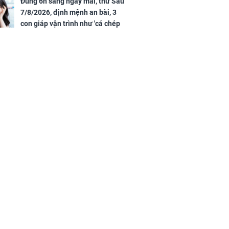
Đúng 6h sáng ngày mai, thứ Sáu
7/8/2026, định mệnh an bài, 3
con giáp vận trình như 'cá chép
hóa rồng', giàu có lên bất chấp,
số đỏ chót như son