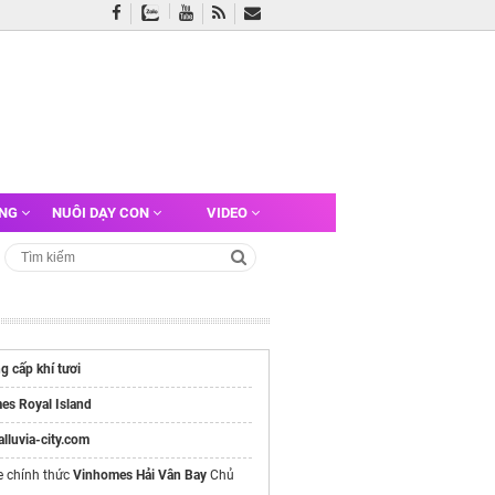
ỠNG
NUÔI DẠY CON
VIDEO
g cấp khí tươi
es Royal Island
/alluvia-city.com
e chính thức
Vinhomes Hải Vân Bay
Chủ