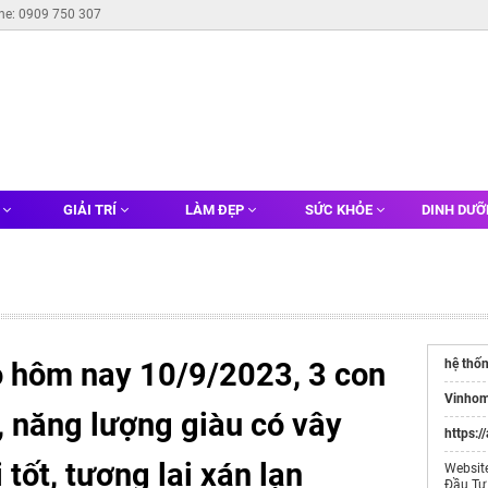
ine: 0909 750 307
G
GIẢI TRÍ
LÀM ĐẸP
SỨC KHỎE
DINH DƯ
ào hôm nay 10/9/2023, 3 con
hệ thốn
Vinhom
, năng lượng giàu có vây
https:/
 tốt, tương lai xán lạn
Websit
Đầu Tư