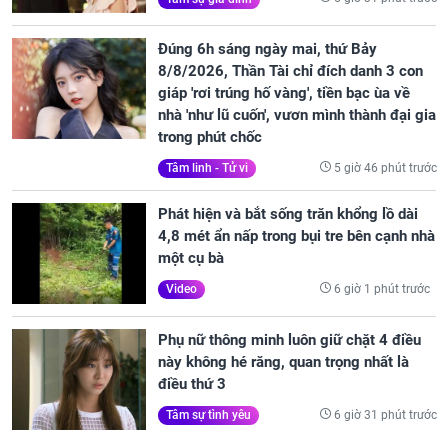
Đúng 6h sáng ngày mai, thứ Bảy
8/8/2026, Thần Tài chỉ đích danh 3 con
giáp 'rơi trúng hố vàng', tiền bạc ùa về
nhà 'như lũ cuốn', vươn mình thành đại gia
trong phút chốc
5 giờ 46 phút trước
Tâm linh - Tử vi
Phát hiện và bắt sống trăn khổng lồ dài
4,8 mét ẩn nấp trong bụi tre bên cạnh nhà
một cụ bà
6 giờ 1 phút trước
Video
Phụ nữ thông minh luôn giữ chặt 4 điều
này không hé răng, quan trọng nhất là
điều thứ 3
6 giờ 31 phút trước
Tâm sự tình yêu