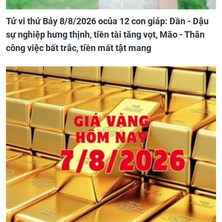
Tử vi thứ Bảy 8/8/2026 ocủa 12 con giáp: Dần - Dậu
sự nghiệp hưng thịnh, tiền tài tăng vọt, Mão - Thân
công việc bất trắc, tiền mất tật mang