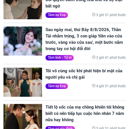
bất ngờ
3 giờ 31 phút trước
Tâm sự Eva
Sau ngày mai, thứ Bảy 8/8/2026, Thần
Tài nhắm trúng, 3 con giáp 'tiền vào cửa
trước, vàng vào cửa sau', một bước nắm
trong tay cơ hội đổi đời
3 giờ 41 phút trước
Tâm linh - Tử vi
Tôi vô cùng sốc khi phát hiện bí mật của
người yêu và chị gái
4 giờ 31 phút trước
Tâm sự Eva
Tiết lộ sốc của mẹ chồng khiến tôi không
biết có nên tiếp tục cuộc hôn nhân 7 năm
nữa hay không
5 giờ 31 phút trước
Tâm sự gia đình