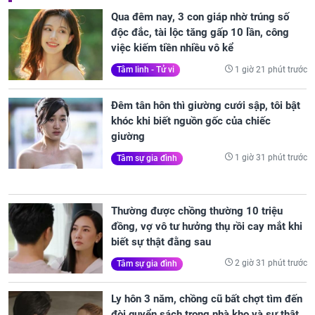
Qua đêm nay, 3 con giáp nhờ trúng số
độc đắc, tài lộc tăng gấp 10 lần, công
việc kiếm tiền nhiều vô kể
1 giờ 21 phút trước
Tâm linh - Tử vi
Đêm tân hôn thì giường cưới sập, tôi bật
khóc khi biết nguồn gốc của chiếc
giường
1 giờ 31 phút trước
Tâm sự gia đình
Thường được chồng thường 10 triệu
đồng, vợ vô tư hưởng thụ rồi cay mắt khi
biết sự thật đằng sau
2 giờ 31 phút trước
Tâm sự gia đình
Ly hôn 3 năm, chồng cũ bất chợt tìm đến
đòi quyển sách trong nhà kho và sự thật