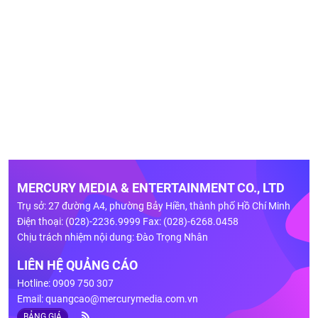
MERCURY MEDIA & ENTERTAINMENT CO., LTD
Trụ sở: 27 đường A4, phường Bảy Hiền, thành phố Hồ Chí Minh
Điện thoại: (028)-2236.9999 Fax: (028)-6268.0458
Chịu trách nhiệm nội dung: Đào Trọng Nhân
LIÊN HỆ QUẢNG CÁO
Hotline: 0909 750 307
Email:
quangcao@mercurymedia.com.vn
BẢNG GIÁ