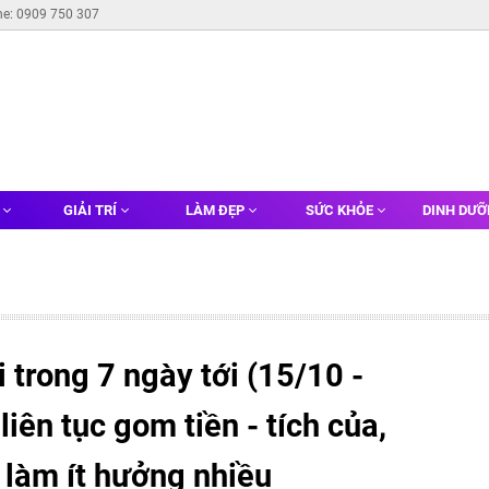
ne: 0909 750 307
G
GIẢI TRÍ
LÀM ĐẸP
SỨC KHỎE
DINH DƯ
 trong 7 ngày tới (15/10 -
liên tục gom tiền - tích của,
, làm ít hưởng nhiều