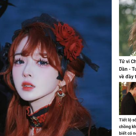
Tử vi C
Dần - T
về đầy 
tiền bạc
Tiết lộ 
chồng kh
biết có n