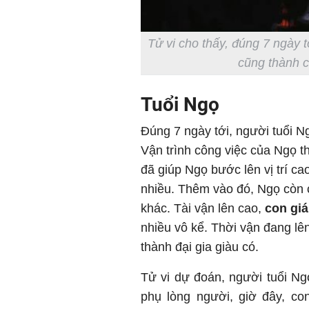
Tử vi cho thấy, đúng 7 ngày tớ
cũng thành c
Tuổi Ngọ
Đúng 7 ngày tới, người tuổi Ng
Vận trình công việc của Ngọ th
đã giúp Ngọ bước lên vị trí 
nhiều. Thêm vào đó, Ngọ còn
khác. Tài vận lên cao,
con gi
nhiều vô kể. Thời vận đang lên
thành đại gia giàu có.
Tử vi dự đoán, người tuổi Ngọ
phụ lòng người, giờ đây, co