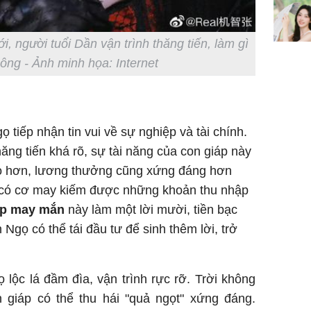
i, người tuổi Dần vận trình thăng tiến, làm gì
ông - Ảnh minh họa: Internet
ọ tiếp nhận tin vui về sự nghiệp và tài chính.
ăng tiến khá rõ, sự tài năng của con giáp này
cao hơn, lương thưởng cũng xứng đáng hơn
 có cơ may kiếm được những khoản thu nhập
áp may mắn
này làm một lời mười, tiền bạc
 Ngọ có thể tái đầu tư để sinh thêm lời, trở
 lộc lá đầm đìa, vận trình rực rỡ. Trời không
n giáp có thể thu hái "quả ngọt" xứng đáng.