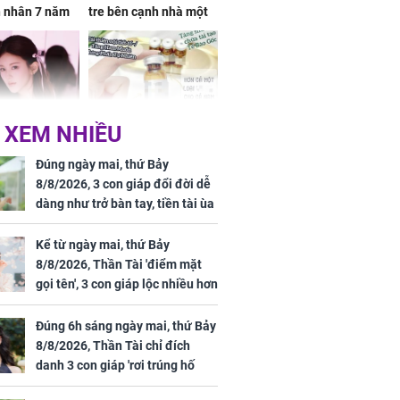
n nhân 7 năm
tre bên cạnh nhà một
 không
cụ bà
 XEM NHIỀU
 Tư muốn bứt
NÓNG: Bộ Y tế chưa
 vùng an toàn
cấp phép cho sản
Đúng ngày mai, thứ Bảy
phẩm làm đẹp từ tế
8/8/2026, 3 con giáp đổi đời dễ
bào gốc người
dàng như trở bàn tay, tiền tài ùa
tới, ngồi không lộc cũng đến,
phú quý theo tới già
Kể từ ngày mai, thứ Bảy
8/8/2026, Thần Tài 'điểm mặt
gọi tên', 3 con giáp lộc nhiều hơn
uyên ăn loại
sông, tài vận sáng như trăng
ai này, cơ thể
Rằm, chính thức hết khổ
Đúng 6h sáng ngày mai, thứ Bảy
được 4 lợi ích
8/8/2026, Thần Tài chỉ đích
danh 3 con giáp 'rơi trúng hố
vàng', tiền bạc ùa về nhà 'như lũ