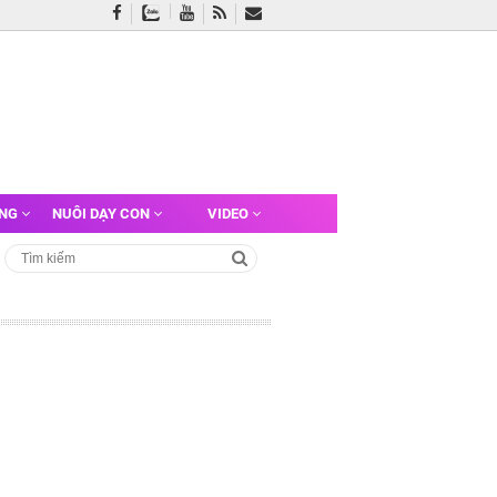
ỠNG
NUÔI DẠY CON
VIDEO