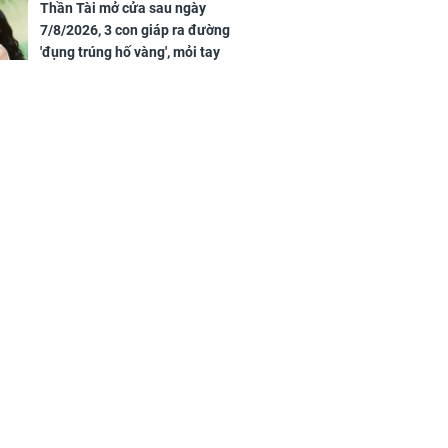
cuốn', vươn mình thành đại gia
Thần Tài mở cửa sau ngày
trong phút chốc
7/8/2026, 3 con giáp ra đường
'đụng trúng hố vàng', mỏi tay
đếm tiền, giàu nứt đố đổ vách