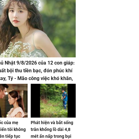
hủ Nhật 9/8/2026 của 12 con giáp:
uất bội thu tiền bạc, đón phúc khí
tay, Tý - Mão công việc khó khăn,
 đội nón ra đi
sốc của mẹ
Phát hiện và bắt sống
iến tôi không
trăn khổng lồ dài 4,8
ên tiếp tục
mét ẩn nấp trong bụi