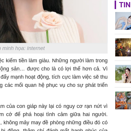
Giá trị s
TIN
cách sử
của loại
 minh họa: Internet
Chân du
viên Hoa
ệc kiếm tiền làm giàu. Những người làm trong
ứng ngượ
động sản
… được cho là có lợi thế hơn cả. Vì
nghèo
n đẩy mạnh hoạt động, tích cực làm việc sẽ thu
g các mối quan hệ phục vụ cho sự phát triển
m của con giáp này lại có nguy cơ rạn nứt vì
tìm cớ để phá hoại tình cảm giữa hai người.
tin, không mảy may đề phòng những điều đó có
 bị động, thậm chí đánh mất hạnh phúc của