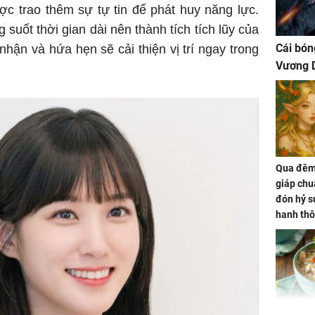
ợc trao thêm sự tự tin để phát huy năng lực.
suốt thời gian dài nên thành tích tích lũy của
Cái bón
 nhận và hứa hẹn sẽ cải thiện vị trí ngay trong
Vương D
Qua đêm 
giáp chu
đón hỷ sự
hanh thô
hóa Rồn
gom hết
nhà