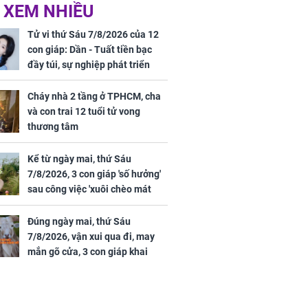
ức khỏe và
Cháy nhà 2 tầng ở
 XEM NHIỀU
 dụng đúng
TPHCM, cha và con
 hạt bình dân
trai 12 tuổi tử vong
Tử vi thứ Sáu 7/8/2026 của 12
thương tâm
con giáp: Dần - Tuất tiền bạc
đầy túi, sự nghiệp phát triển
hưng thịnh, Mão - Thân tài lộc
ảm đạm, mọi sự khó thành công
Cháy nhà 2 tầng ở TPHCM, cha
mỹ mãn
và con trai 12 tuổi tử vong
ng nam diễn
thương tâm
 ngữ gây phản
c khi than
Kể từ ngày mai, thứ Sáu
7/8/2026, 3 con giáp 'số hưởng'
sau công việc 'xuôi chèo mát
mái', tiền tài 'thu về như nước',
tình duyên viên mãn
Đúng ngày mai, thứ Sáu
7/8/2026, vận xui qua đi, may
mắn gõ cửa, 3 con giáp khai
thông vận mệnh, tiền nhiều vô
kể, phước lộc đầy nhà, trúng số
độc đắc