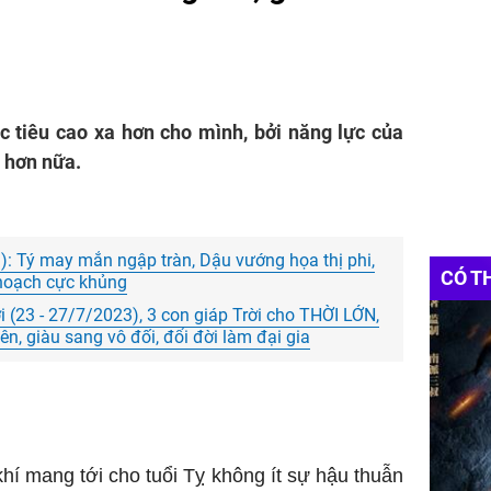
c tiêu cao xa hơn cho mình, bởi năng lực của
a hơn nữa.
3): Tý may mắn ngập tràn, Dậu vướng họa thị phi,
CÓ T
 hoạch cực khủng
ới (23 - 27/7/2023), 3 con giáp Trời cho THỜI LỚN,
n, giàu sang vô đối, đổi đời làm đại gia
í mang tới cho tuổi Tỵ không ít sự hậu thuẫn