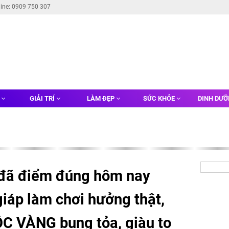
line: 0909 750 307
G
GIẢI TRÍ
LÀM ĐẸP
SỨC KHỎE
DINH DƯ
đã điểm đúng hôm nay
iáp làm chơi hưởng thật,
LỘC VÀNG bung tỏa, giàu to