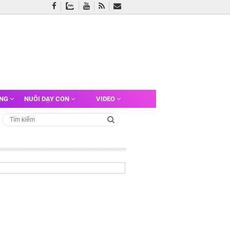
ỠNG
NUÔI DẠY CON
VIDEO