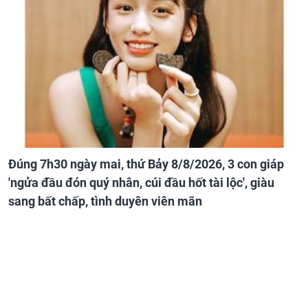
Đúng 7h30 ngày mai, thứ Bảy 8/8/2026, 3 con giáp
'ngửa đầu đón quý nhân, cúi đầu hốt tài lộc', giàu
sang bất chấp, tình duyên viên mãn