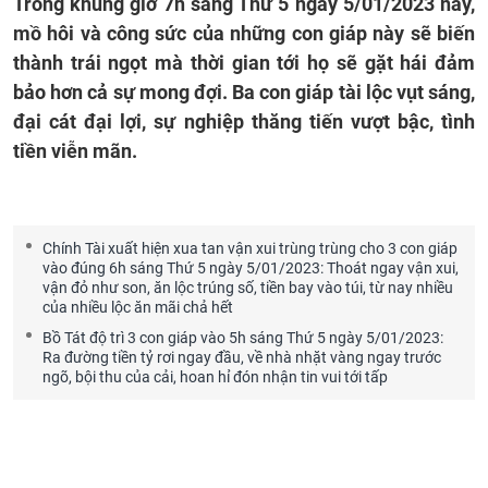
Trong khung giờ 7h sáng Thứ 5 ngày 5/01/2023 này,
mồ hôi và công sức của những con giáp này sẽ biến
thành trái ngọt mà thời gian tới họ sẽ gặt hái đảm
bảo hơn cả sự mong đợi. Ba con giáp tài lộc vụt sáng,
đại cát đại lợi, sự nghiệp thăng tiến vượt bậc, tình
tiền viễn mãn.
Chính Tài xuất hiện xua tan vận xui trùng trùng cho 3 con giáp
vào đúng 6h sáng Thứ 5 ngày 5/01/2023: Thoát ngay vận xui,
vận đỏ như son, ăn lộc trúng số, tiền bay vào túi, từ nay nhiều
của nhiều lộc ăn mãi chả hết
Bồ Tát độ trì 3 con giáp vào 5h sáng Thứ 5 ngày 5/01/2023:
Ra đường tiền tỷ rơi ngay đầu, về nhà nhặt vàng ngay trước
ngõ, bội thu của cải, hoan hỉ đón nhận tin vui tới tấp