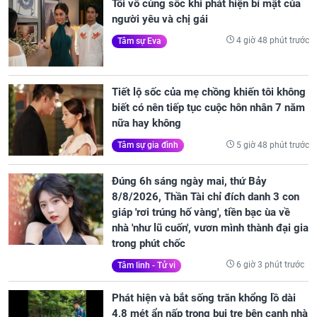
Tôi vô cùng sốc khi phát hiện bí mật của
người yêu và chị gái
4 giờ 48 phút trước
Tâm sự Eva
Tiết lộ sốc của mẹ chồng khiến tôi không
biết có nên tiếp tục cuộc hôn nhân 7 năm
nữa hay không
5 giờ 48 phút trước
Tâm sự gia đình
Đúng 6h sáng ngày mai, thứ Bảy
8/8/2026, Thần Tài chỉ đích danh 3 con
giáp 'rơi trúng hố vàng', tiền bạc ùa về
nhà 'như lũ cuốn', vươn mình thành đại gia
trong phút chốc
6 giờ 3 phút trước
Tâm linh - Tử vi
Phát hiện và bắt sống trăn khổng lồ dài
4,8 mét ẩn nấp trong bụi tre bên cạnh nhà