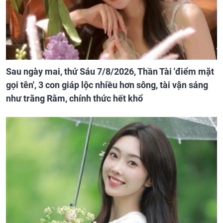
Sau ngày mai, thứ Sáu 7/8/2026, Thần Tài 'điểm mặt
gọi tên', 3 con giáp lộc nhiều hơn sông, tài vận sáng
như trăng Rằm, chính thức hết khổ