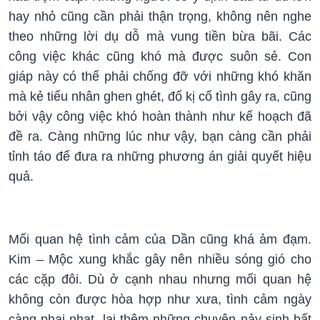
hay nhỏ cũng cần phải thận trọng, không nên nghe
theo những lời dụ dỗ mà vung tiền bừa bãi. Các
công việc khác cũng khó mà được suôn sẻ. Con
giáp này có thể phải chống đỡ với những khó khăn
mà kẻ tiểu nhân ghen ghét, đố kị cố tình gây ra, cũng
bởi vậy công việc khó hoàn thành như kế hoạch đã
đề ra. Càng những lúc như vậy, bạn càng cần phải
tỉnh táo để đưa ra những phương án giải quyết hiệu
quả.
Mối quan hệ tình cảm của Dần cũng khá ảm đạm.
Kim – Mộc xung khắc gây nên nhiều sóng gió cho
các cặp đôi. Dù ở cạnh nhau nhưng mối quan hệ
không còn được hòa hợp như xưa, tình cảm ngày
càng phai nhạt, lại thêm những chuyện nảy sinh bất