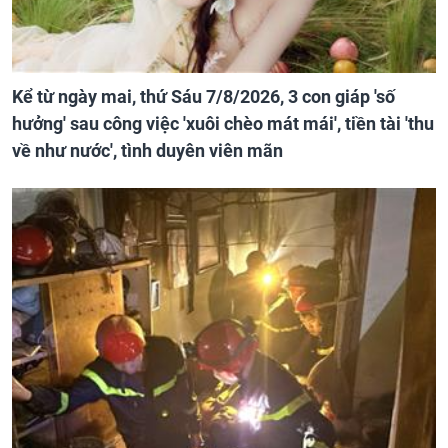
Kể từ ngày mai, thứ Sáu 7/8/2026, 3 con giáp 'số
hưởng' sau công việc 'xuôi chèo mát mái', tiền tài 'thu
về như nước', tình duyên viên mãn