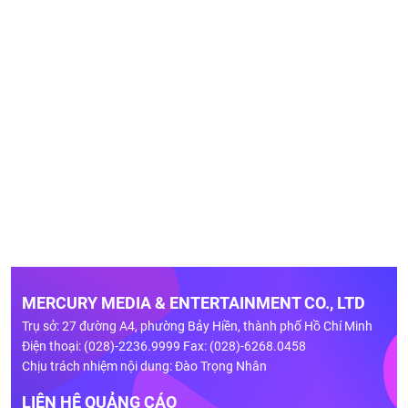
MERCURY MEDIA & ENTERTAINMENT CO., LTD
Trụ sở: 27 đường A4, phường Bảy Hiền, thành phố Hồ Chí Minh
Điện thoại: (028)-2236.9999 Fax: (028)-6268.0458
Chịu trách nhiệm nội dung: Đào Trọng Nhân
LIÊN HỆ QUẢNG CÁO