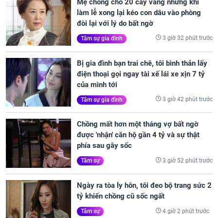
Mẹ chồng cho 20 cây vàng nhưng khi
làm lễ xong lại kéo con dâu vào phòng
đòi lại với lý do bất ngờ
3 giờ 32 phút trước
Tâm sự gia đình
Bị gia đình bạn trai chê, tôi bình thản lấy
điện thoại gọi ngay tài xế lái xe xịn 7 tỷ
của mình tới
3 giờ 42 phút trước
Tâm sự gia đình
Chồng mất hơn một tháng vợ bất ngờ
được 'nhận' căn hộ gần 4 tỷ và sự thật
phía sau gây sốc
3 giờ 52 phút trước
Tâm sự
Ngày ra tòa ly hôn, tôi đeo bộ trang sức 2
tỷ khiến chồng cũ sốc ngất
4 giờ 2 phút trước
Tâm sự