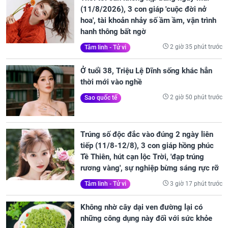
(11/8/2026), 3 con giáp 'cuộc đời nở
hoa', tài khoản nhảy số ầm ầm, vận trình
hanh thông bất ngờ
2 giờ 35 phút trước
Tâm linh - Tử vi
Ở tuổi 38, Triệu Lệ Dĩnh sống khác hẳn
thời mới vào nghề
2 giờ 50 phút trước
Sao quốc tế
Trúng số độc đắc vào đúng 2 ngày liên
tiếp (11/8-12/8), 3 con giáp hồng phúc
Tề Thiên, hút cạn lộc Trời, 'đạp trúng
rương vàng', sự nghiệp bừng sáng rực rỡ
3 giờ 17 phút trước
Tâm linh - Tử vi
Không nhờ cây dại ven đường lại có
những công dụng này đối với sức khỏe