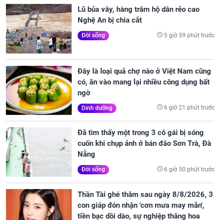
Lũ bủa vây, hàng trăm hộ dân rẻo cao
Nghệ An bị chia cắt
5 giờ 59 phút trước
Đời sống
Đây là loại quả chợ nào ở Việt Nam cũng
có, ăn vào mang lại nhiều công dụng bất
ngờ
6 giờ 21 phút trước
Dinh dưỡng
Đã tìm thấy một trong 3 cô gái bị sóng
cuốn khi chụp ảnh ở bán đảo Sơn Trà, Đà
Nẵng
6 giờ 50 phút trước
Đời sống
Thần Tài ghé thăm sau ngày 8/8/2026, 3
con giáp đón nhận 'cơn mưa may mắn',
tiền bạc dồi dào, sự nghiệp thăng hoa