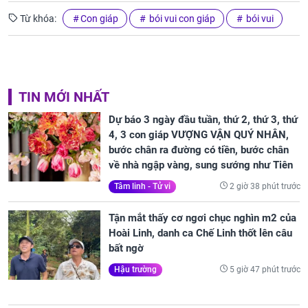
Từ khóa:
Con giáp
bói vui con giáp
bói vui
TIN MỚI NHẤT
Dự báo 3 ngày đầu tuần, thứ 2, thứ 3, thứ
4, 3 con giáp VƯỢNG VẬN QUÝ NHÂN,
bước chân ra đường có tiền, bước chân
về nhà ngập vàng, sung sướng như Tiên
2 giờ 38 phút trước
Tâm linh - Tử vi
Tận mắt thấy cơ ngơi chục nghìn m2 của
Hoài Linh, danh ca Chế Linh thốt lên câu
bất ngờ
5 giờ 47 phút trước
Hậu trường