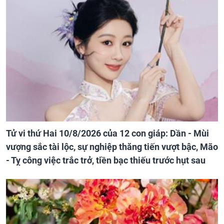
Tử vi thứ Hai 10/8/2026 của 12 con giáp: Dần - Mùi
vượng sắc tài lộc, sự nghiệp thăng tiến vượt bậc, Mão
- Tỵ công việc trắc trở, tiền bạc thiếu trước hụt sau