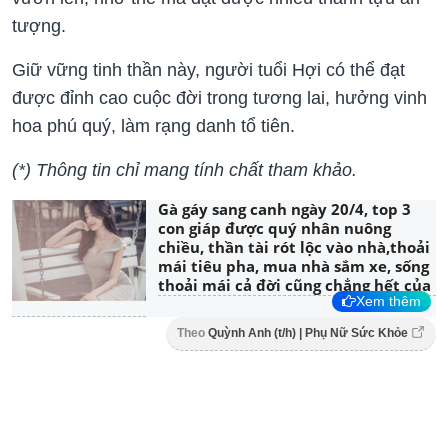
tượng.
Giữ vững tinh thần này, người tuổi Hợi có thể đạt
được đỉnh cao cuộc đời trong tương lai, hưởng vinh
hoa phú quý, làm rạng danh tổ tiên.
(*) Thông tin chỉ mang tính chất tham khảo.
Gà gáy sang canh ngày 20/4, top 3
con giáp được quý nhân nuông
chiều, thần tài rót lộc vào nhà,thoải
mái tiêu pha, mua nhà sắm xe, sống
thoải mái cả đời cũng chẳng hết của
Xem thêm
Theo
Quỳnh Anh (t/h) | Phụ Nữ Sức Khỏe